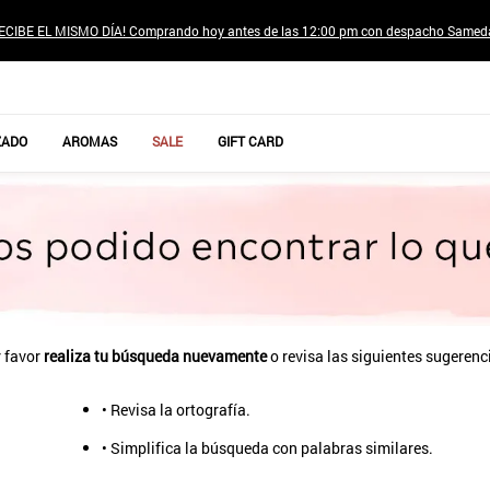
ECIBE EL MISMO DÍA! Comprando hoy antes de las 12:00 pm con despacho Samed
TÉRMINOS MÁS BUSCADOS
ZADO
AROMAS
SALE
GIFT CARD
1
.
jeans pantalones
2
.
sweter
3
.
poleras mujer
4
.
gamulan
5
.
botas
6
.
botin
 favor
realiza tu búsqueda nuevamente
o revisa las siguientes sugerenc
7
.
cafe
• Revisa la ortografía.
8
.
collar
• Simplifica la búsqueda con palabras similares.
9
.
aros