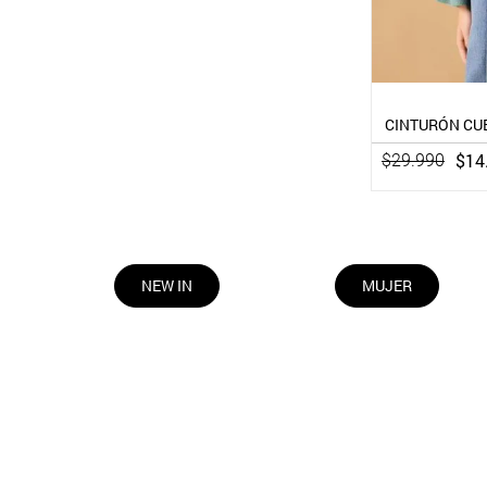
CINTURÓN CUE
$
14
$
29
.
990
NEW IN
MUJER