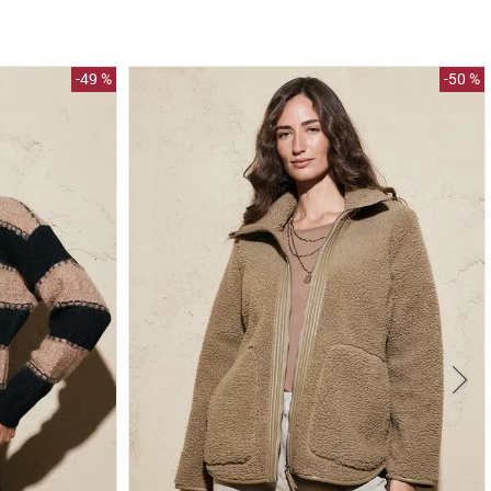
-
49 %
-
50 %