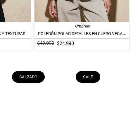
Umbrale
POLERÓN POLAR DETALLES EN CUERO VEGANO
 Y TEXTURAS
$
24
.
990
$
49
.
990
CALZADO
SALE