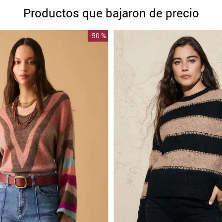
10
.
blanco
Productos que bajaron de precio
-
50 %