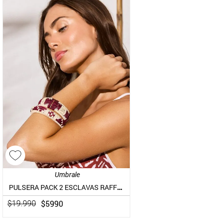
Umbrale
PULSERA PACK 2 ESCLAVAS RAFFIA BURDEO
$
5990
$
19
.
990