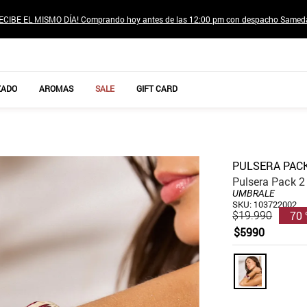
ECIBE EL MISMO DÍA! Comprando hoy antes de las 12:00 pm con despacho Samed
TÉRMINOS MÁS BUSCADOS
ZADO
AROMAS
SALE
GIFT CARD
1
.
jeans pantalones
2
.
sweter
3
.
poleras mujer
PULSERA PACK
4
.
gamulan
Pulsera Pack 2
UMBRALE
5
.
botas
SKU
:
103722002
70
$
19
.
990
6
.
botin
$
5990
7
.
cafe
8
.
collar
9
.
aros