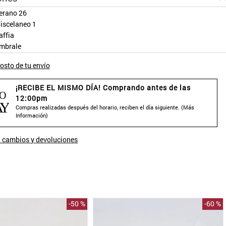
erano 26
iscelaneo 1
affia
mbrale
osto de tu envío
¡RECIBE EL MISMO DÍA! Comprando antes de las
12:00pm
Compras realizadas después del horario, reciben el día siguiente. (
Más
Información
)
 cambios y devoluciones
-
50 %
-
60 %