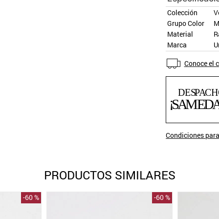
Colección
V
Grupo Color
M
Material
R
Marca
U
Conoce el c
Condiciones para
PRODUCTOS SIMILARES
-
60 %
-
60 %