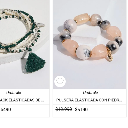
Umbrale
Umbrale
PULSERA PACK ELASTICADAS DE MOSTACILLAS
PULSERA ELASTICADA CON PIEDRAS DE RESINA
$
6490
$
5190
$
12
.
990