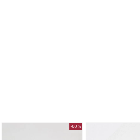
-
60 %