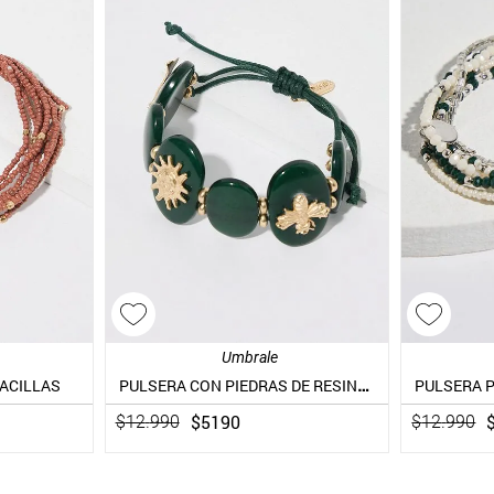
Umbrale
PULSERA CON PIEDRAS DE RESINA Y CHARMS
ACILLAS
$
5190
$
12
.
990
$
12
.
990