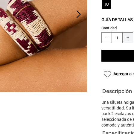
10
.
blanco
TU
GUÍA DE TALLAS
Cantidad
＋
－
Agregar a 
Descripción
Una silueta holg
versatilidad. Su 
pack 2 esclavas 
seleccionada de a
cómoda y auténti
Especificaci