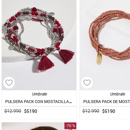
Umbrale
Umbrale
PULSERA PACK CON MOSTACILLAS Y DETALLES METÁLICOS
PULSERA PACK DE MOST
$
5190
$
5190
$
12
.
990
$
12
.
990
-
70 %