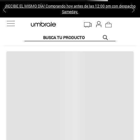
¡RECIBE EL MISMO DÍA! Comprando hoy antes de las 12:00 pm con despacho
Sameday.
BUSCA TU PRODUCTO
TÉRMINOS MÁS BUSCADOS
1
.
jeans pantalones
2
.
poleras mujer
3
.
sweter
4
.
gamulan
5
.
botas
6
.
botin
Por favor
realiza tu búsqueda nuevamente
o revisa las siguientes
7
.
cafe
sugerencias:
8
.
collar