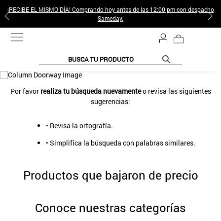
¡RECIBE EL MISMO DÍA! Comprando hoy antes de las 12:00 pm con despacho
Sameday.
BUSCA TU PRODUCTO
TÉRMINOS MÁS BUSCADOS
Por favor
realiza tu búsqueda nuevamente
o revisa las siguientes
1
.
jeans pantalones
sugerencias:
2
.
gamulan
• Revisa la ortografía.
3
.
sweter
• Simplifica la búsqueda con palabras similares.
4
.
botas
5
.
poleras mujer
Productos que bajaron de precio
6
.
botin
7
.
cafe
Conoce nuestras categorías
8
.
collar