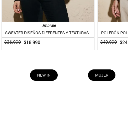
Umbrale
SWEATER DISEÑOS DIFERENTES Y TEXTURAS
$
18
.
990
$
24
$
36
.
990
$
49
.
990
NEW IN
MUJER