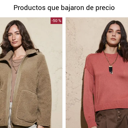
10
.
blanco
Productos que bajaron de precio
-
50 %