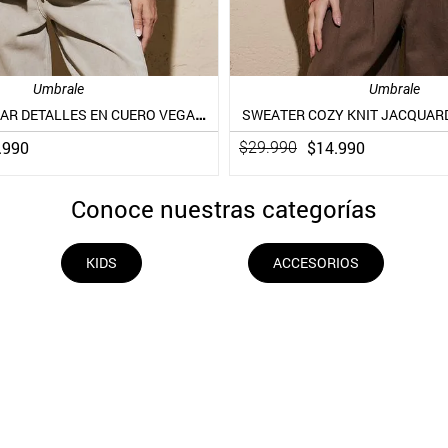
Umbrale
Umbrale
POLERÓN POLAR DETALLES EN CUERO VEGANO
SWEATER COZY KNIT JACQUAR
.
990
$
14
.
990
$
29
.
990
Conoce nuestras categorías
KIDS
ACCESORIOS