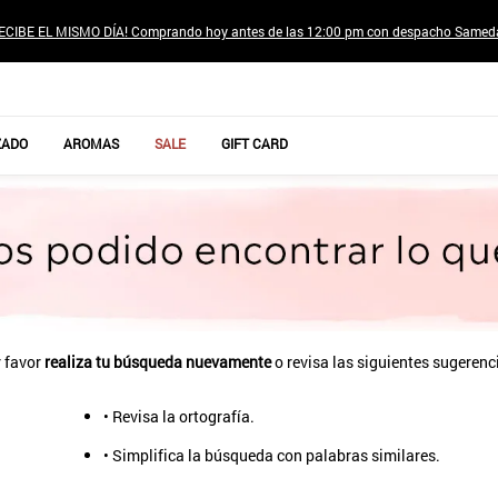
ECIBE EL MISMO DÍA! Comprando hoy antes de las 12:00 pm con despacho Samed
TÉRMINOS MÁS BUSCADOS
ZADO
AROMAS
SALE
GIFT CARD
1
.
jeans pantalones
2
.
sweter
3
.
poleras mujer
4
.
gamulan
5
.
botas
6
.
botin
 favor
realiza tu búsqueda nuevamente
o revisa las siguientes sugerenc
7
.
cafe
• Revisa la ortografía.
8
.
collar
• Simplifica la búsqueda con palabras similares.
9
.
aros