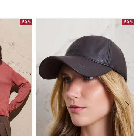
-
50 %
-
50 %