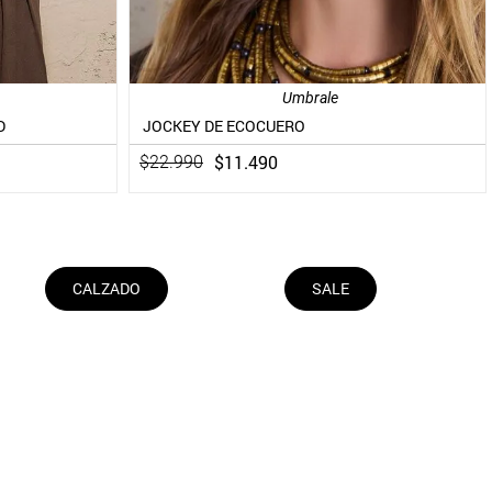
Umbrale
D
JOCKEY DE ECOCUERO
$
11
.
490
$
22
.
990
CALZADO
SALE