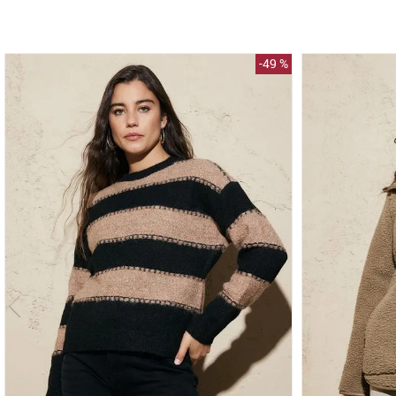
-
49 %