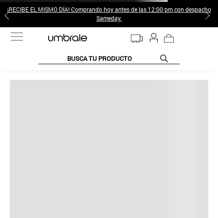
¡RECIBE EL MISMO DÍA! Comprando hoy antes de las 12:00 pm con despacho
Sameday.
BUSCA TU PRODUCTO
TÉRMINOS MÁS BUSCADOS
1
.
jeans pantalones
2
.
sweter
3
.
poleras mujer
4
.
gamulan
5
.
botas
6
.
botin
Por favor
realiza tu búsqueda nuevamente
o revisa las siguientes
7
.
cafe
sugerencias:
8
.
collar