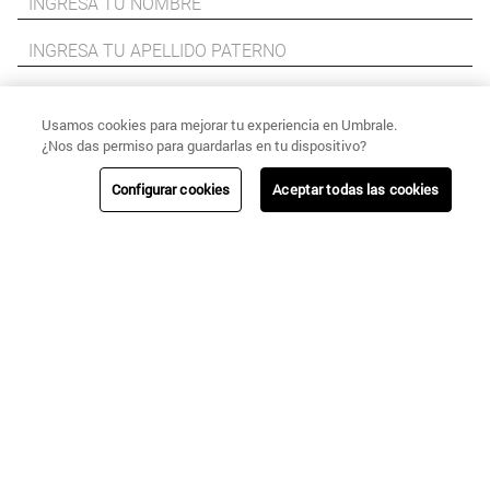
Usamos cookies para mejorar tu experiencia en Umbrale.
¿Nos das permiso para guardarlas en tu dispositivo?
Configurar cookies
Aceptar todas las cookies
Quiero inscribirme en
Puntos Cencosud
.
He leído y acepto sus
Términos y Condiciones
y
Políticas de Privacidad
.
ENVIAR
+
CATEGORÍAS