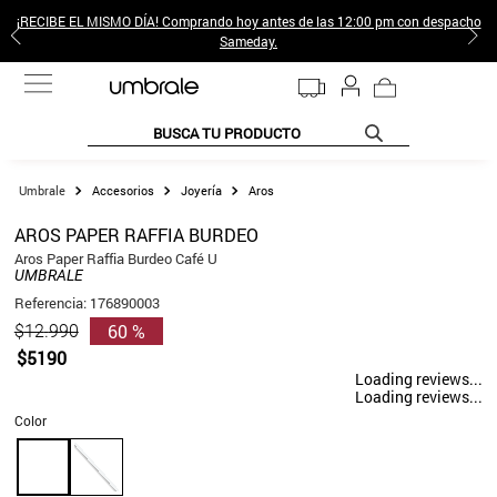
¡RECIBE EL MISMO DÍA! Comprando hoy antes de las 12:00 pm con despacho
Sameday.
BUSCA TU PRODUCTO
TÉRMINOS MÁS BUSCADOS
Accesorios
Joyería
Aros
1
.
jeans pantalones
AROS PAPER RAFFIA BURDEO
2
.
sweter
Aros Paper Raffia Burdeo Café U
UMBRALE
3
.
poleras mujer
Referencia
:
176890003
60 %
$
12
.
990
4
.
gamulan
$
5190
5
.
botas
Loading reviews...
Loading reviews...
6
.
botin
Color
7
.
cafe
8
.
collar