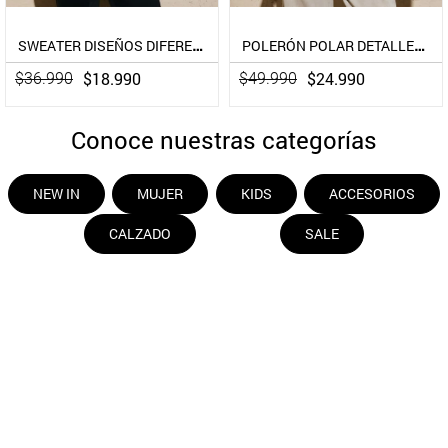
Umbrale
Umbrale
SWEATER DISEÑOS DIFERENTES Y TEXTURAS
POLERÓN POLAR DETALLES EN CUERO VEGANO
$
18
.
990
$
24
.
990
$
36
.
990
$
49
.
990
Conoce nuestras categorías
NEW IN
MUJER
KIDS
ACCESORIOS
CALZADO
SALE