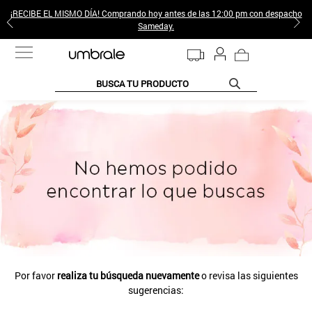
¡RECIBE EL MISMO DÍA! Comprando hoy antes de las 12:00 pm con despacho
Sameday.
BUSCA TU PRODUCTO
TÉRMINOS MÁS BUSCADOS
1
.
jeans pantalones
2
.
sweter
3
.
poleras mujer
4
.
gamulan
5
.
botas
6
.
botin
Por favor
realiza tu búsqueda nuevamente
o revisa las siguientes
7
.
cafe
sugerencias:
8
.
collar