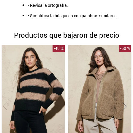
• Revisa la ortografía.
9
.
aros
• Simplifica la búsqueda con palabras similares.
10
.
blanco
Productos que bajaron de precio
-
49 %
-
50 %