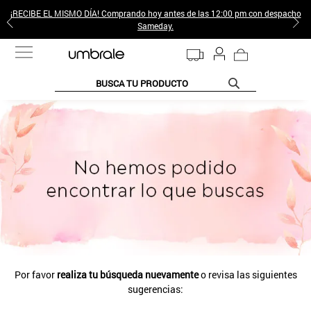
¡RECIBE EL MISMO DÍA! Comprando hoy antes de las 12:00 pm con despacho
Sameday.
BUSCA TU PRODUCTO
TÉRMINOS MÁS BUSCADOS
1
.
jeans pantalones
2
.
sweter
3
.
poleras mujer
4
.
gamulan
5
.
botas
6
.
botin
Por favor
realiza tu búsqueda nuevamente
o revisa las siguientes
7
.
cafe
sugerencias:
8
.
collar