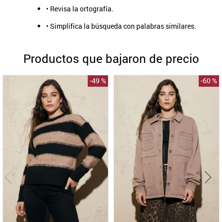
• Revisa la ortografía.
9
.
aros
• Simplifica la búsqueda con palabras similares.
10
.
blanco
Productos que bajaron de precio
-
49 %
-
60 %