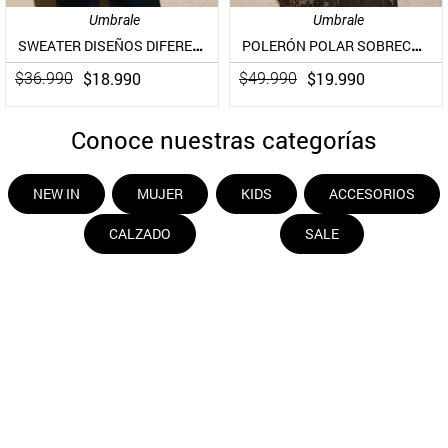
Umbrale
Umbrale
SWEATER DISEÑOS DIFERENTES Y TEXTURAS
POLERÓN POLAR SOBRECAMISA ELASTICADA CON EFECTO DESGASTADO
$
18
.
990
$
19
.
990
$
36
.
990
$
49
.
990
Conoce nuestras categorías
NEW IN
MUJER
KIDS
ACCESORIOS
CALZADO
SALE