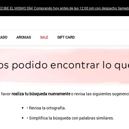
ECIBE EL MISMO DÍA! Comprando hoy antes de las 12:00 pm con despacho Samed
TÉRMINOS MÁS BUSCADOS
ZADO
AROMAS
SALE
GIFT CARD
1
.
jeans pantalones
2
.
poleras mujer
3
.
sweter
4
.
gamulan
5
.
botas
6
.
botin
 favor
realiza tu búsqueda nuevamente
o revisa las siguientes sugerenc
7
.
cafe
• Revisa la ortografía.
8
.
collar
• Simplifica la búsqueda con palabras similares.
9
.
aros