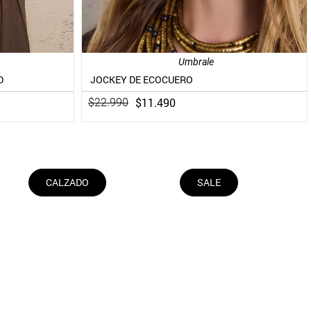
Umbrale
D
JOCKEY DE ECOCUERO
$
11
.
490
$
22
.
990
CALZADO
SALE