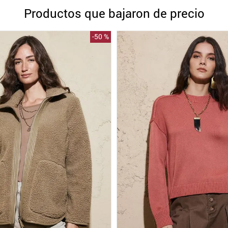
10
.
blanco
Productos que bajaron de precio
-
50 %