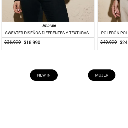
Umbrale
SWEATER DISEÑOS DIFERENTES Y TEXTURAS
$
18
.
990
$
24
$
36
.
990
$
49
.
990
NEW IN
MUJER