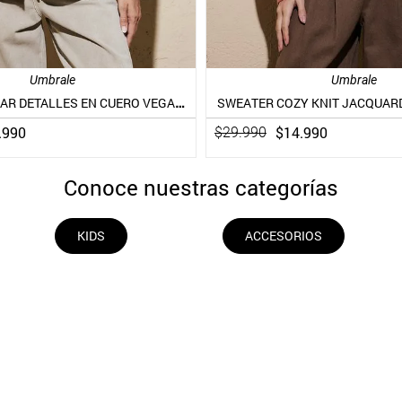
Umbrale
Umbrale
POLERÓN POLAR DETALLES EN CUERO VEGANO
SWEATER COZY KNIT JACQUAR
.
990
$
14
.
990
$
29
.
990
Conoce nuestras categorías
KIDS
ACCESORIOS