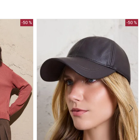
-
50 %
-
50 %