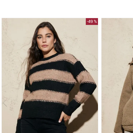
-
49 %