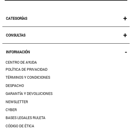
+
CATEGORÍAS
NEW IN!
+
CONSULTAS
MUJER
KIDS
MIS PEDIDOS
-
INFORMACIÓN
ACCESORIOS
SEGUIR MI PEDIDO
CALZADO
CENTRO DE AYUDA
DESCARGA TU BOLETA AQUÍ
SALE
POLÍTICA DE PRIVACIDAD
MIS FAVORITOS
TÉRMINOS Y CONDICIONES
GUÍA DE TALLAS
DESPACHO
CONTACTANOS
GARANTÍA Y DEVOLUCIONES
TIENDAS
NEWSLETTER
PREGUNTAS FRECUENTES
CYBER
BASES LEGALES RULETA
CÓDIGO DE ÉTICA