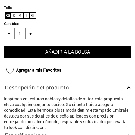
9
.
aros
Talla
XS
S
M
L
XL
10
.
blanco
Cantidad
＋
－
AÑADIR A LA BOLSA
Agregar a mis Favoritos
Descripción del producto
Inspirada en texturas nobles y detalles de autor, esta propuesta
eleva cualquier conjunto básico. Su silueta fluida asegura
comodidad. Esta hermosa blusa moda denim estampado Umbrale
destaca por sus detalles de diseño aplicados con precisión,
entregando un calce cómodo, respirable y sofisticado que resalta
tu look con distinción.