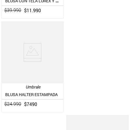
BLUSA CON TELA LUREX Y VUELOS
$
11
.
990
$
39
.
990
Umbrale
BLUSA HALTER ESTAMPADA
$
7490
$
24
.
990