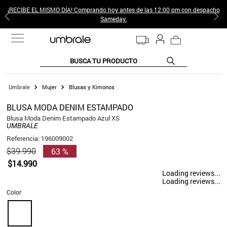
¡RECIBE EL MISMO DÍA! Comprando hoy antes de las 12:00 pm con despacho
Sameday.
BUSCA TU PRODUCTO
TÉRMINOS MÁS BUSCADOS
Mujer
Blusas y Kimonos
1
.
jeans pantalones
BLUSA MODA DENIM ESTAMPADO
2
.
sweter
Blusa Moda Denim Estampado Azul XS
UMBRALE
3
.
gamulan
Referencia
:
196009002
63 %
$
39
.
990
4
.
poleras mujer
$
14
.
990
5
.
botas
Loading reviews...
Loading reviews...
6
.
botin
Color
7
.
cafe
8
.
collar