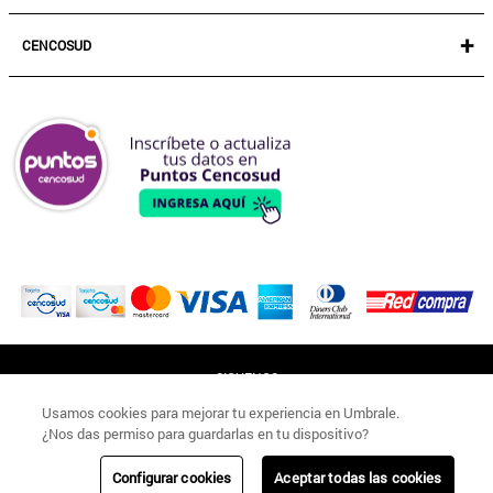
+
CENCOSUD
TARJETA CENCOSUD
SEGURO CENCOSUD
VENTA EMPRESA
PARIS
EASY
JUMBO
SANTA ISABEL
SIGUENOS
Usamos cookies para mejorar tu experiencia en Umbrale.
¿Nos das permiso para guardarlas en tu dispositivo?
#UMBRALECHILE
Configurar cookies
Aceptar todas las cookies
Copyright ©
2026
Umbrale - Cencosud