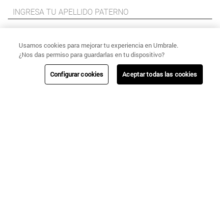
Usamos cookies para mejorar tu experiencia en Umbrale.
¿Nos das permiso para guardarlas en tu dispositivo?
Configurar cookies
Aceptar todas las cookies
Quiero inscribirme en
Puntos Cencosud
.
He leído y acepto sus
Términos y Condiciones
y
Políticas de Privacidad
.
ENVIAR
+
CATEGORÍAS
NEW IN!