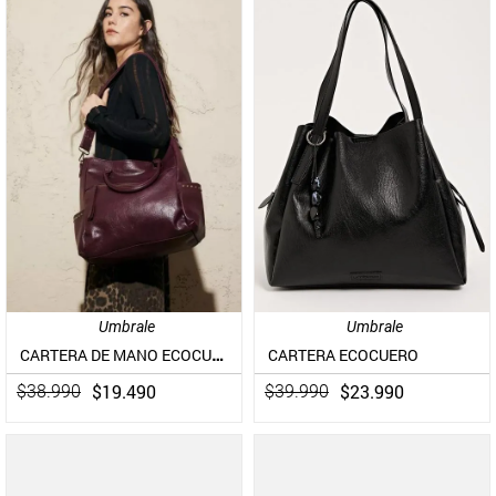
Umbrale
Umbrale
CARTERA DE MANO ECOCUERO CON TACHAS
CARTERA ECOCUERO
$
19
.
490
$
23
.
990
$
38
.
990
$
39
.
990