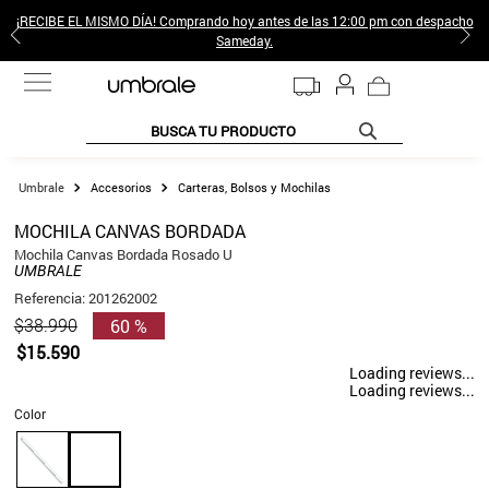
¡RECIBE EL MISMO DÍA! Comprando hoy antes de las 12:00 pm con despacho
Sameday.
BUSCA TU PRODUCTO
TÉRMINOS MÁS BUSCADOS
Accesorios
Carteras, Bolsos y Mochilas
1
.
jeans pantalones
MOCHILA CANVAS BORDADA
2
.
sweter
Mochila Canvas Bordada Rosado U
UMBRALE
3
.
poleras mujer
Referencia
:
201262002
60 %
$
38
.
990
4
.
gamulan
$
15
.
590
5
.
botas
Loading reviews...
Loading reviews...
6
.
botin
Color
7
.
cafe
8
.
collar