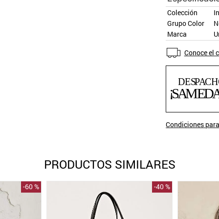
Colección
I
Grupo Color
N
Marca
U
Conoce el c
Condiciones para
PRODUCTOS SIMILARES
-
60 %
-
40 %