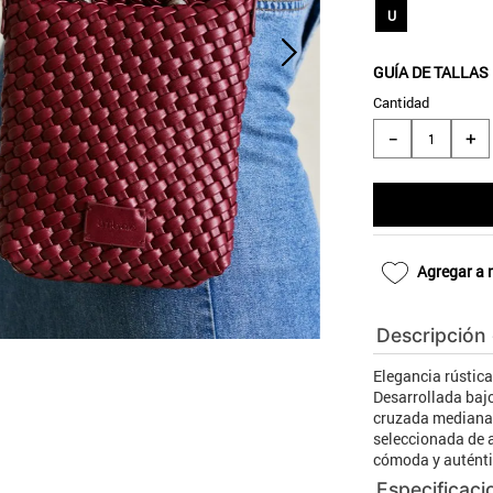
10
.
blanco
U
GUÍA DE TALLAS
Cantidad
＋
－
Agregar a 
Descripción
Elegancia rústica
Desarrollada bajo
cruzada mediana
seleccionada de a
cómoda y auténti
Especificaci