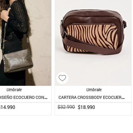
Umbrale
Umbrale
CARTERA DISEÑO ECOCUERO CON TACHAS
CARTERA CROSSBODY ECOCUERO Y ANIMAL PRINT
$
14
.
990
$
18
.
990
$
32
.
990