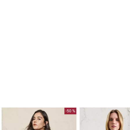
-
50 %