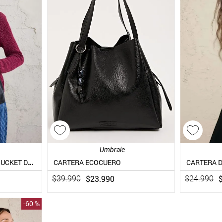
Umbrale
CARTERA CROSS BODY BUCKET DE GAMUZA
CARTERA ECOCUERO
$
23
.
990
$
39
.
990
$
24
.
990
-
60 %