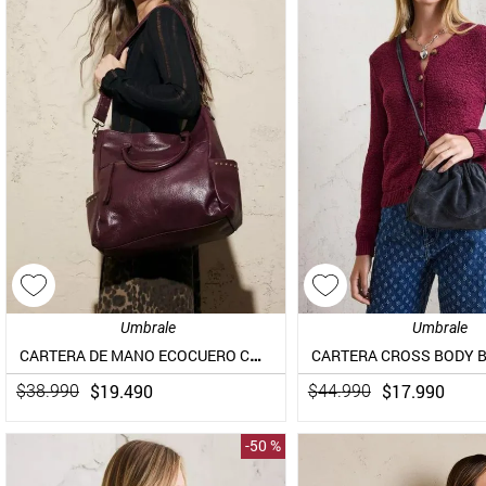
Umbrale
Umbrale
CARTERA DE MANO ECOCUERO CON TACHAS
$
19
.
490
$
17
.
990
$
38
.
990
$
44
.
990
-
50 %