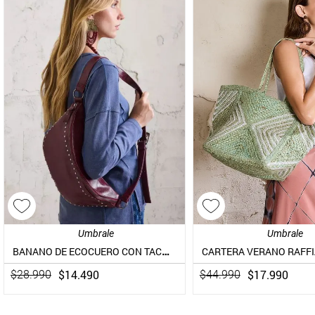
Umbrale
Umbrale
BANANO DE ECOCUERO CON TACHAS
$
14
.
490
$
17
.
990
$
28
.
990
$
44
.
990