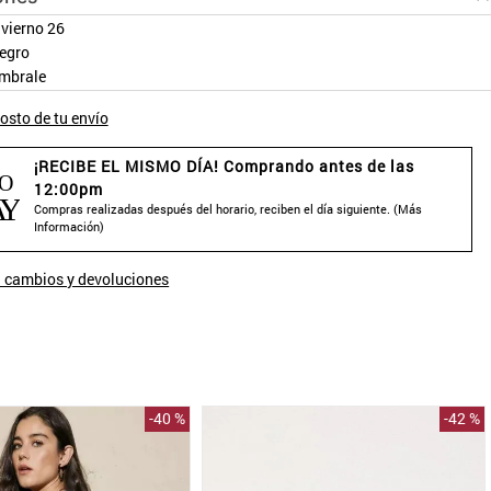
nvierno 26
egro
mbrale
osto de tu envío
¡RECIBE EL MISMO DÍA! Comprando antes de las
12:00pm
Compras realizadas después del horario, reciben el día siguiente. (
Más
Información
)
 cambios y devoluciones
-
40 %
-
42 %