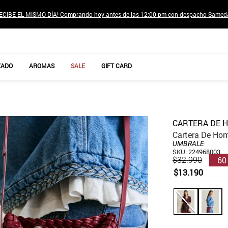
ECIBE EL MISMO DÍA! Comprando hoy antes de las 12:00 pm con despacho Samed
TÉRMINOS MÁS BUSCADOS
ZADO
AROMAS
SALE
GIFT CARD
1
.
jeans pantalones
2
.
poleras mujer
3
.
sweter
CARTERA DE 
4
.
gamulan
Cartera De Ho
UMBRALE
5
.
botas
SKU
:
224968003
60
$
32
.
990
6
.
botin
$
13
.
190
7
.
cafe
8
.
collar
9
.
aros