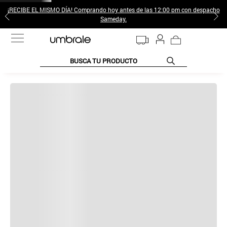
¡RECIBE EL MISMO DÍA! Comprando hoy antes de las 12:00 pm con despacho
Sameday.
BUSCA TU PRODUCTO
TÉRMINOS MÁS BUSCADOS
1
.
jeans pantalones
2
.
sweter
3
.
gamulan
4
.
poleras mujer
5
.
botas
6
.
botin
7
.
cafe
8
.
collar