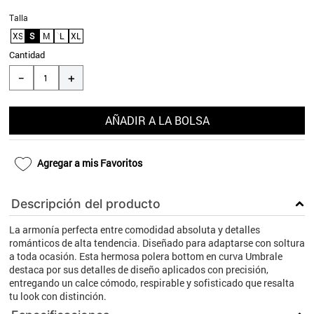
9
.
aros
Talla
XS
S
M
L
XL
10
.
blanco
Cantidad
＋
－
AÑADIR A LA BOLSA
Agregar a mis Favoritos
Descripción del producto
La armonía perfecta entre comodidad absoluta y detalles
románticos de alta tendencia. Diseñado para adaptarse con soltura
a toda ocasión. Esta hermosa polera bottom en curva Umbrale
destaca por sus detalles de diseño aplicados con precisión,
entregando un calce cómodo, respirable y sofisticado que resalta
tu look con distinción.