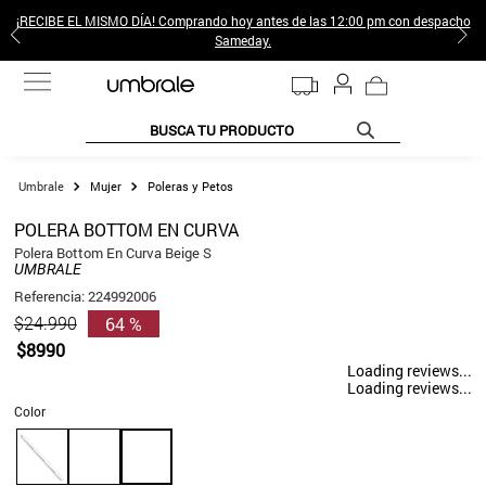
¡RECIBE EL MISMO DÍA! Comprando hoy antes de las 12:00 pm con despacho
Sameday.
BUSCA TU PRODUCTO
TÉRMINOS MÁS BUSCADOS
Mujer
Poleras y Petos
1
.
jeans pantalones
POLERA BOTTOM EN CURVA
2
.
sweter
Polera Bottom En Curva Beige S
UMBRALE
3
.
poleras mujer
Referencia
:
224992006
64 %
$
24
.
990
4
.
gamulan
$
8990
5
.
botas
Loading reviews...
Loading reviews...
6
.
botin
Color
7
.
cafe
8
.
collar