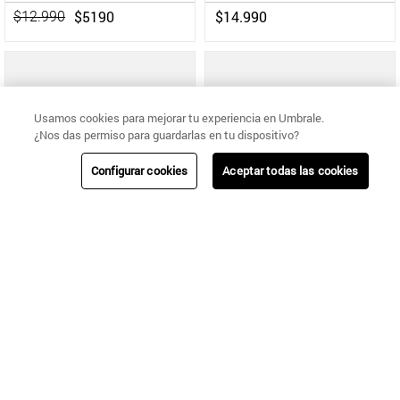
$
5190
$
14
.
990
$
12
.
990
Usamos cookies para mejorar tu experiencia en Umbrale.
¿Nos das permiso para guardarlas en tu dispositivo?
Configurar cookies
Aceptar todas las cookies
Umbrale
Umbrale
COLLAR DE CORREA MÚLTIPLE CON DETALLE DE CONCHA METÁLICA
COLLAR CON MOSTACILLAS Y DETALLE DE PONPOM METÁLICO
$
14
.
990
$
14
.
990