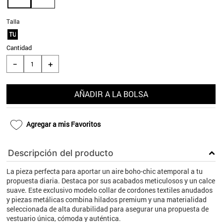
9
.
aros
Talla
10
.
blanco
TU
Cantidad
＋
－
AÑADIR A LA BOLSA
Agregar a mis Favoritos
Descripción del producto
La pieza perfecta para aportar un aire boho-chic atemporal a tu
propuesta diaria. Destaca por sus acabados meticulosos y un calce
suave. Este exclusivo modelo collar de cordones textiles anudados
y piezas metálicas combina hilados premium y una materialidad
seleccionada de alta durabilidad para asegurar una propuesta de
vestuario única, cómoda y auténtica.