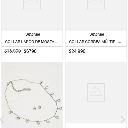
Umbrale
Umbrale
COLLAR LARGO DE MOSTACILLAS CON DISEÑO NUDO
COLLAR CORREA MÚLTIPLE DE PIEDRA NATURAL Y PLACAS METÁLICAS
$
6790
$
24
.
990
$
16
.
990