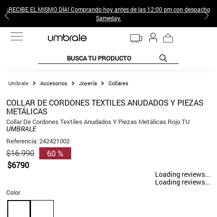
¡RECIBE EL MISMO DÍA! Comprando hoy antes de las 12:00 pm con despacho
Sameday.
BUSCA TU PRODUCTO
TÉRMINOS MÁS BUSCADOS
Accesorios
Joyería
Collares
1
.
jeans pantalones
COLLAR DE CORDONES TEXTILES ANUDADOS Y PIEZAS
METÁLICAS
2
.
poleras mujer
Collar De Cordones Textiles Anudados Y Piezas Metálicas Rojo TU
3
.
sweter
UMBRALE
Referencia
:
242421002
4
.
gamulan
60 %
$
16
.
990
5
.
botas
$
6790
Loading reviews...
6
.
botin
Loading reviews...
Color
7
.
cafe
8
.
collar