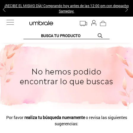
¡RECIBE EL MISMO DÍA! Comprando hoy antes de las 12:00 pm con despacho
Sameday.
BUSCA TU PRODUCTO
TÉRMINOS MÁS BUSCADOS
1
.
jeans pantalones
2
.
poleras mujer
3
.
sweter
4
.
gamulan
5
.
botas
6
.
botin
Por favor
realiza tu búsqueda nuevamente
o revisa las siguientes
7
.
cafe
sugerencias:
8
.
collar