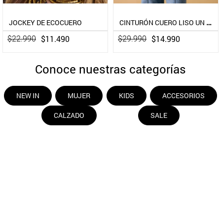
Umbrale
CINTURÓN CUERO LISO UN COLOR PIEL
$
14
.
990
$
29
.
990
Conoce nuestras categorías
NEW IN
MUJER
KIDS
ACCESORIOS
CALZADO
SALE