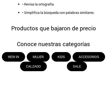
• Revisa la ortografía.
9
.
aros
• Simplifica la búsqueda con palabras similares.
10
.
blanco
Productos que bajaron de precio
Conoce nuestras categorías
NEW IN
MUJER
KIDS
ACCESORIOS
CALZADO
SALE