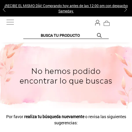
¡RECIBE EL MISMO DÍA! Comprando hoy antes de las 12:00 pm con despacho
Sameday.
BUSCA TU PRODUCTO
TÉRMINOS MÁS BUSCADOS
1
.
jeans pantalones
2
.
sweter
3
.
gamulan
4
.
poleras mujer
5
.
botas
6
.
botin
Por favor
realiza tu búsqueda nuevamente
o revisa las siguientes
7
.
cafe
sugerencias:
8
.
collar