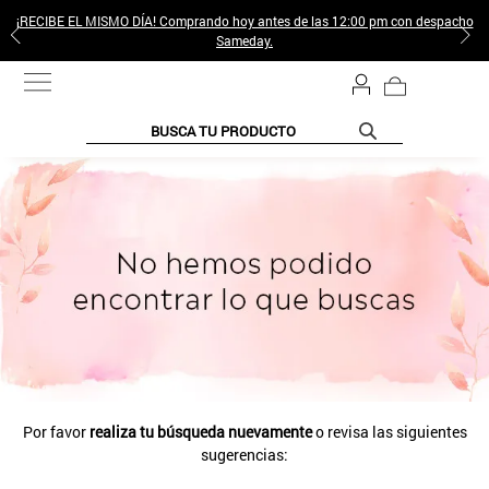
¡RECIBE EL MISMO DÍA! Comprando hoy antes de las 12:00 pm con despacho
Sameday.
BUSCA TU PRODUCTO
TÉRMINOS MÁS BUSCADOS
1
.
jeans pantalones
2
.
sweter
3
.
poleras mujer
4
.
gamulan
5
.
botas
6
.
botin
Por favor
realiza tu búsqueda nuevamente
o revisa las siguientes
7
.
cafe
sugerencias:
8
.
collar