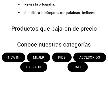
• Revisa la ortografía.
9
.
aros
• Simplifica la búsqueda con palabras similares.
10
.
blanco
Productos que bajaron de precio
Conoce nuestras categorías
NEW IN
MUJER
KIDS
ACCESORIOS
CALZADO
SALE