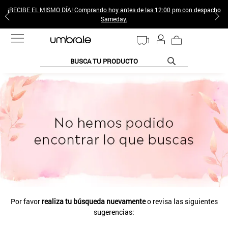
¡RECIBE EL MISMO DÍA! Comprando hoy antes de las 12:00 pm con despacho
Sameday.
BUSCA TU PRODUCTO
TÉRMINOS MÁS BUSCADOS
1
.
jeans pantalones
2
.
poleras mujer
3
.
sweter
4
.
gamulan
5
.
botas
6
.
botin
Por favor
realiza tu búsqueda nuevamente
o revisa las siguientes
7
.
cafe
sugerencias:
8
.
collar