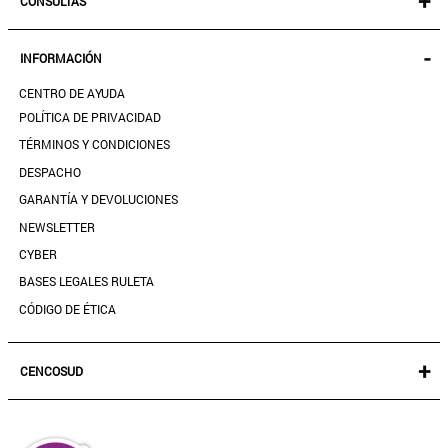
+
CONSULTAS
MUJER
KIDS
MIS PEDIDOS
-
INFORMACIÓN
ACCESORIOS
SEGUIR MI PEDIDO
CALZADO
CENTRO DE AYUDA
DESCARGA TU BOLETA AQUÍ
SALE
POLÍTICA DE PRIVACIDAD
MIS FAVORITOS
TÉRMINOS Y CONDICIONES
GUÍA DE TALLAS
DESPACHO
CONTACTANOS
GARANTÍA Y DEVOLUCIONES
TIENDAS
NEWSLETTER
PREGUNTAS FRECUENTES
CYBER
BASES LEGALES RULETA
CÓDIGO DE ÉTICA
+
CENCOSUD
TARJETA CENCOSUD
SEGURO CENCOSUD