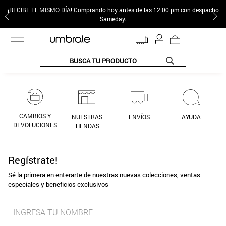
¡RECIBE EL MISMO DÍA! Comprando hoy antes de las 12:00 pm con despacho
Sameday.
BUSCA TU PRODUCTO
TÉRMINOS MÁS BUSCADOS
1
.
jeans pantalones
2
.
poleras mujer
CAMBIOS Y
NUESTRAS
ENVÍOS
AYUDA
DEVOLUCIONES
TIENDAS
3
.
sweter
4
.
gamulan
Regístrate!
5
.
botas
Sé la primera en enterarte de nuestras nuevas colecciones, ventas
especiales y beneficios exclusivos
6
.
botin
7
.
cafe
8
.
collar