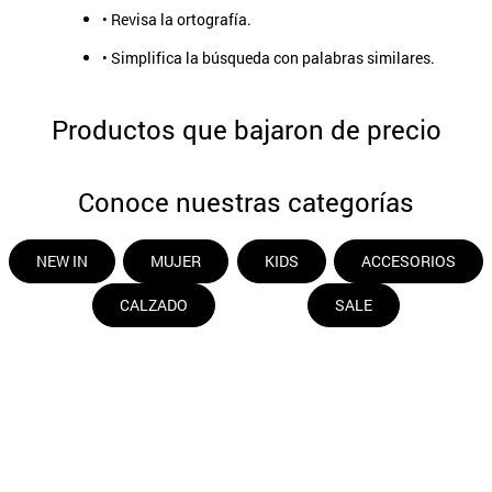
• Revisa la ortografía.
9
.
aros
• Simplifica la búsqueda con palabras similares.
10
.
blanco
Productos que bajaron de precio
-
50 %
-
50 %
Umbrale
Umbrale
CINTURÓN CUERO LISO UN COLOR PIEL
JOCKEY DE ECOCUERO
$
11
.
490
$
14
.
990
$
22
.
990
$
29
.
990
Conoce nuestras categorías
NEW IN
MUJER
KIDS
ACCESORIOS
CALZADO
SALE