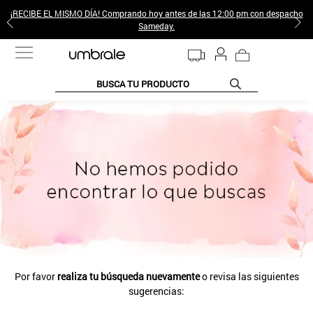
¡RECIBE EL MISMO DÍA! Comprando hoy antes de las 12:00 pm con despacho
Sameday.
BUSCA TU PRODUCTO
TÉRMINOS MÁS BUSCADOS
1
.
jeans pantalones
2
.
poleras mujer
3
.
sweter
4
.
gamulan
5
.
botas
6
.
botin
Por favor
realiza tu búsqueda nuevamente
o revisa las siguientes
7
.
cafe
sugerencias:
8
.
collar