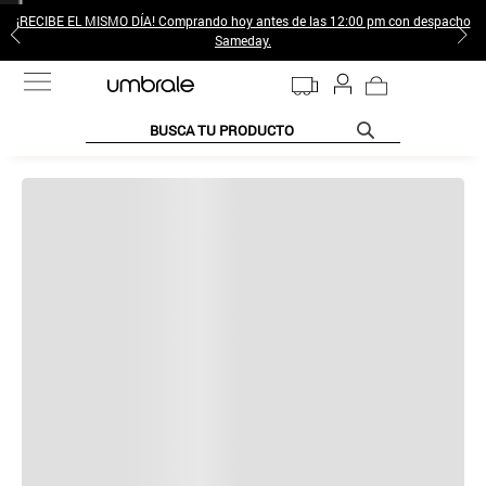
¡RECIBE EL MISMO DÍA! Comprando hoy antes de las 12:00 pm con despacho
Sameday.
BUSCA TU PRODUCTO
TÉRMINOS MÁS BUSCADOS
1
.
jeans pantalones
2
.
sweter
3
.
gamulan
4
.
poleras mujer
5
.
botas
6
.
botin
7
.
cafe
8
.
collar