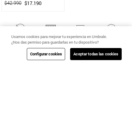
$
17
.
190
$
42
.
990
Usamos cookies para mejorar tu experiencia en Umbrale.
CAMBIOS Y
NUESTRAS
ENVÍOS
AYUDA
¿Nos das permiso para guardarlas en tu dispositivo?
DEVOLUCIONES
TIENDAS
Configurar cookies
Aceptar todas las cookies
Regístrate!
Sé la primera en enterarte de nuestras nuevas colecciones, ventas
especiales y beneficios exclusivos