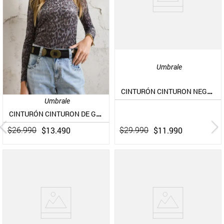
Umbrale
CINTURÓN CINTURON NEGRO TACHAS ANTIQUE SILVER CUERO
Umbrale
CINTURÓN CINTURON DE GAMUZA CON HEBILLAS DISEÑO PIEL
$
11
.
990
$
13
.
490
$
29
.
990
$
26
.
990