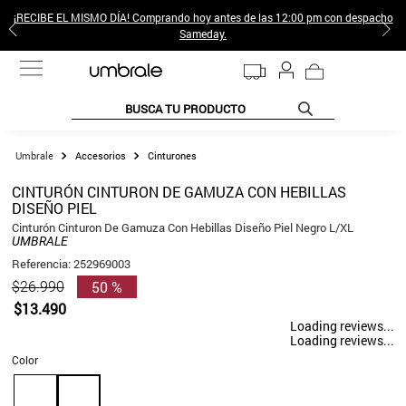
¡RECIBE EL MISMO DÍA! Comprando hoy antes de las 12:00 pm con despacho
Sameday.
BUSCA TU PRODUCTO
TÉRMINOS MÁS BUSCADOS
Accesorios
Cinturones
1
.
jeans pantalones
CINTURÓN CINTURON DE GAMUZA CON HEBILLAS
DISEÑO PIEL
2
.
poleras mujer
Cinturón Cinturon De Gamuza Con Hebillas Diseño Piel Negro L/XL
3
.
sweter
UMBRALE
Referencia
:
252969003
4
.
gamulan
50 %
$
26
.
990
5
.
botas
$
13
.
490
Loading reviews...
6
.
botin
Loading reviews...
Color
7
.
cafe
8
.
collar