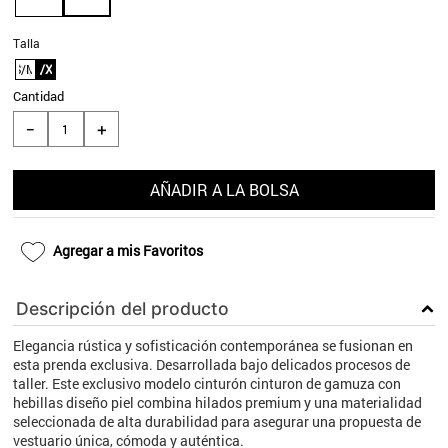
9
.
aros
Talla
10
.
blanco
S/M
L/XL
Cantidad
＋
－
AÑADIR A LA BOLSA
Agregar a mis Favoritos
Descripción del producto
Elegancia rústica y sofisticación contemporánea se fusionan en
esta prenda exclusiva. Desarrollada bajo delicados procesos de
taller. Este exclusivo modelo cinturón cinturon de gamuza con
hebillas diseño piel combina hilados premium y una materialidad
seleccionada de alta durabilidad para asegurar una propuesta de
vestuario única, cómoda y auténtica.