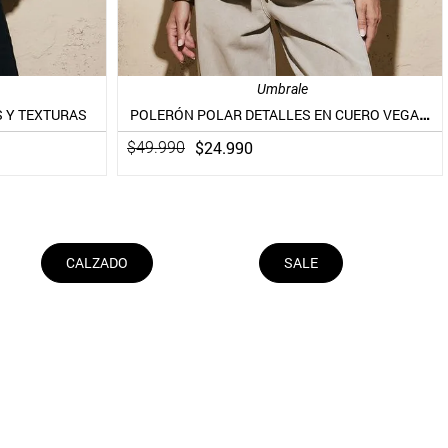
Umbrale
POLERÓN POLAR DETALLES EN CUERO VEGANO
 Y TEXTURAS
$
24
.
990
$
49
.
990
CALZADO
SALE