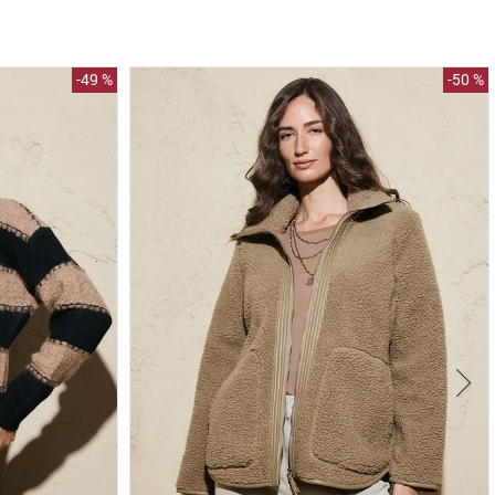
-
49 %
-
50 %