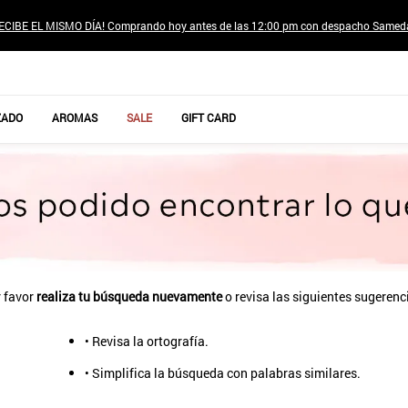
ECIBE EL MISMO DÍA! Comprando hoy antes de las 12:00 pm con despacho Samed
TÉRMINOS MÁS BUSCADOS
ZADO
AROMAS
SALE
GIFT CARD
1
.
jeans pantalones
2
.
poleras mujer
3
.
sweter
4
.
gamulan
5
.
botas
6
.
botin
 favor
realiza tu búsqueda nuevamente
o revisa las siguientes sugerenc
7
.
cafe
• Revisa la ortografía.
8
.
collar
• Simplifica la búsqueda con palabras similares.
9
.
aros