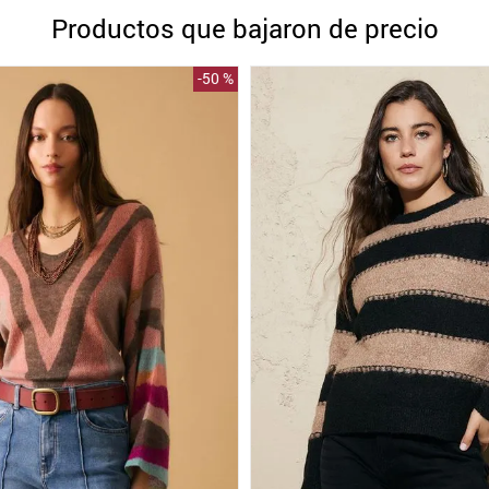
10
.
blanco
Productos que bajaron de precio
-
50 %