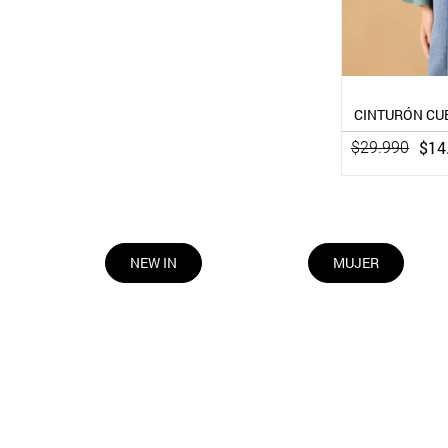
CINTURÓN CUE
$
14
$
29
.
990
NEW IN
MUJER