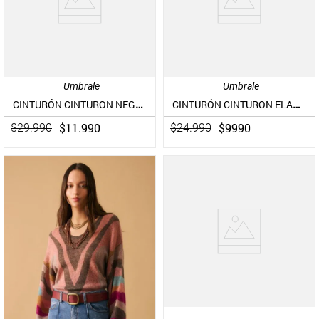
Umbrale
Umbrale
CINTURÓN CINTURON NEGRO TACHAS ANTIQUE SILVER CUERO
CINTURÓN CINTURON ELASTICADO CON HEBILLA TEJIDO
$
11
.
990
$
9990
$
29
.
990
$
24
.
990