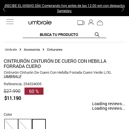
¡RECIBE EL MISMO DÍA! Comprando hoy antes de las 12:00 pm con despacho
Sameday.
BUSCA TU PRODUCTO
TÉRMINOS MÁS BUSCADOS
Accesorios
Cinturones
1
.
jeans pantalones
CINTRURÓN CINTURÓN DE CUERO CON HEBILLA
FORRADA CUERO
2
.
sweter
Cintrurón Cinturón De Cuero Con Hebilla Forrada Cuero Verde L/XL
3
.
poleras mujer
UMBRALE
Referencia
:
254334005
4
.
gamulan
60 %
$
27
.
990
5
.
botas
$
11
.
190
Loading reviews...
6
.
botin
Loading reviews...
Color
7
.
cafe
8
.
collar