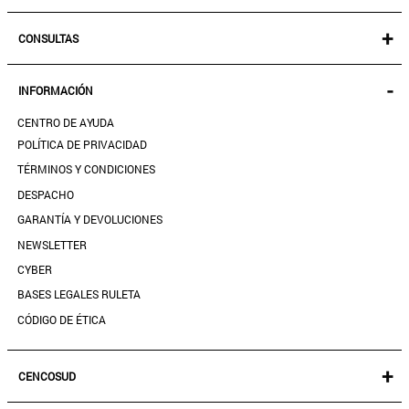
NEW IN!
+
CONSULTAS
MUJER
KIDS
MIS PEDIDOS
-
INFORMACIÓN
ACCESORIOS
SEGUIR MI PEDIDO
CALZADO
CENTRO DE AYUDA
DESCARGA TU BOLETA AQUÍ
SALE
POLÍTICA DE PRIVACIDAD
MIS FAVORITOS
TÉRMINOS Y CONDICIONES
GUÍA DE TALLAS
DESPACHO
CONTACTANOS
GARANTÍA Y DEVOLUCIONES
TIENDAS
NEWSLETTER
PREGUNTAS FRECUENTES
CYBER
BASES LEGALES RULETA
CÓDIGO DE ÉTICA
+
CENCOSUD