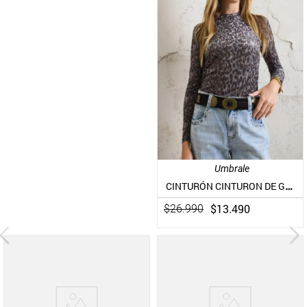
Umbrale
CINTURÓN CINTURON DE GAMUZA CON HEBILLAS DISEÑO PIEL
$
13
.
490
$
26
.
990