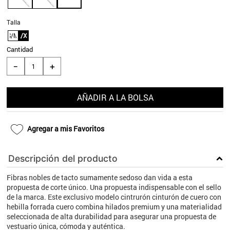
9
.
aros
Talla
10
.
blanco
S/M
L/XL
Cantidad
＋
－
AÑADIR A LA BOLSA
Agregar a mis Favoritos
Descripción del producto
Fibras nobles de tacto sumamente sedoso dan vida a esta
propuesta de corte único. Una propuesta indispensable con el sello
de la marca. Este exclusivo modelo cintrurón cinturón de cuero con
hebilla forrada cuero combina hilados premium y una materialidad
seleccionada de alta durabilidad para asegurar una propuesta de
vestuario única, cómoda y auténtica.