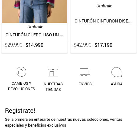
Umbrale
CINTURÓN CINTURON DISEÑO CALADO CUERO
Umbrale
CINTURÓN CUERO LISO UN COLOR PIEL
$
17
.
190
$
14
.
990
$
42
.
990
$
29
.
990
CAMBIOS Y
NUESTRAS
ENVÍOS
AYUDA
DEVOLUCIONES
TIENDAS
Regístrate!
Sé la primera en enterarte de nuestras nuevas colecciones, ventas
especiales y beneficios exclusivos