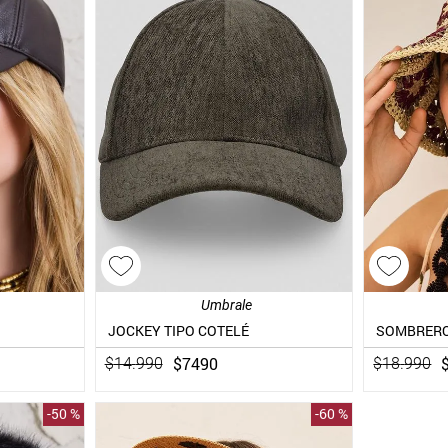
Umbrale
JOCKEY TIPO COTELÉ
$
7490
$
14
.
990
$
18
.
990
-
50 %
-
60 %