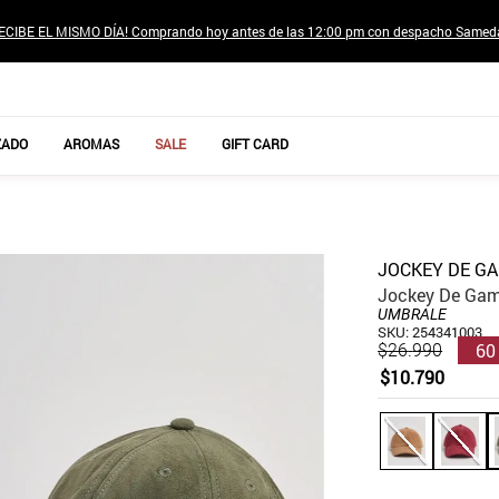
ECIBE EL MISMO DÍA! Comprando hoy antes de las 12:00 pm con despacho Samed
TÉRMINOS MÁS BUSCADOS
ZADO
AROMAS
SALE
GIFT CARD
1
.
jeans pantalones
2
.
sweter
3
.
poleras mujer
JOCKEY DE G
4
.
gamulan
Jockey De Gam
UMBRALE
5
.
botas
SKU
:
254341003
60
$
26
.
990
6
.
botin
$
10
.
790
7
.
cafe
8
.
collar
9
.
aros