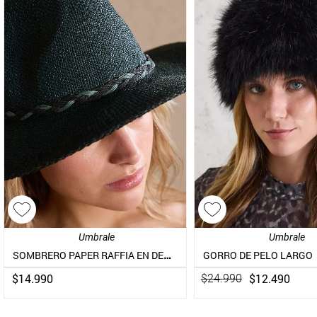
Umbrale
Umbrale
SOMBRERO PAPER RAFFIA EN DEGRADÉ
GORRO DE PELO LARGO
$
14
.
990
$
12
.
490
$
24
.
990