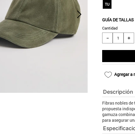
10
.
blanco
TU
GUÍA DE TALLAS
Cantidad
＋
－
Agregar a 
Descripción
Fibras nobles de
propuesta indispe
gamuza combina h
para asegurar un
Especificaci