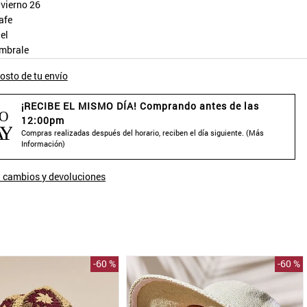
nvierno 26
afe
iel
mbrale
osto de tu envío
¡RECIBE EL MISMO DÍA! Comprando antes de las
12:00pm
Compras realizadas después del horario, reciben el día siguiente. (
Más
Información
)
 cambios y devoluciones
-
60 %
-
60 %