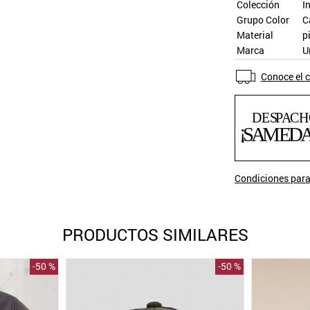
Colección
I
Grupo Color
C
Material
p
Marca
U
Conoce el c
Condiciones para
PRODUCTOS SIMILARES
-
50 %
-
50 %