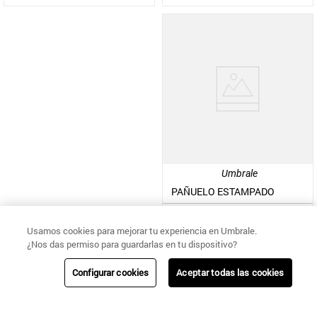
Umbrale
PAÑUELO ESTAMPADO
$
9990
$
24
.
990
Usamos cookies para mejorar tu experiencia en Umbrale.
¿Nos das permiso para guardarlas en tu dispositivo?
Configurar cookies
Aceptar todas las cookies
CAMBIOS Y
NUESTRAS
ENVÍOS
AYUDA
DEVOLUCIONES
TIENDAS