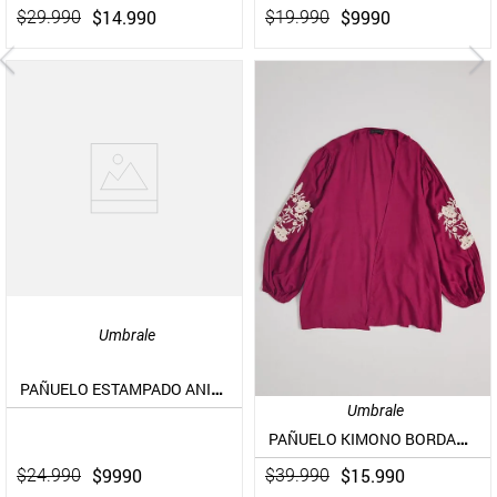
$
14
.
990
$
9990
$
29
.
990
$
19
.
990
Umbrale
PAÑUELO ESTAMPADO ANIMAL
Umbrale
PAÑUELO KIMONO BORDADO EN MANGAS
$
9990
$
15
.
990
$
24
.
990
$
39
.
990