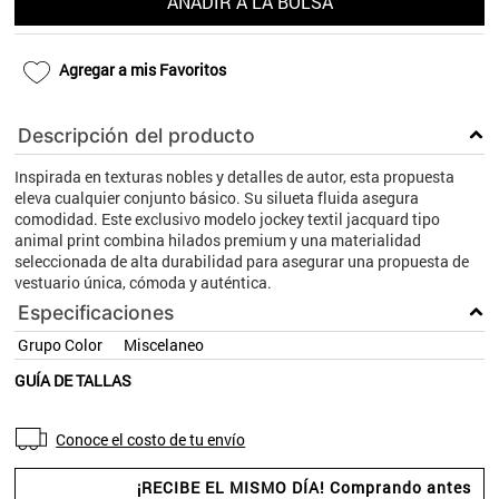
AÑADIR A LA BOLSA
9
.
aros
10
.
blanco
Agregar a mis Favoritos
Descripción del producto
Inspirada en texturas nobles y detalles de autor, esta propuesta
eleva cualquier conjunto básico. Su silueta fluida asegura
comodidad. Este exclusivo modelo jockey textil jacquard tipo
animal print combina hilados premium y una materialidad
seleccionada de alta durabilidad para asegurar una propuesta de
vestuario única, cómoda y auténtica.
Especificaciones
Grupo Color
Miscelaneo
GUÍA DE TALLAS
Conoce el costo de tu envío
¡RECIBE EL MISMO DÍA! Comprando antes