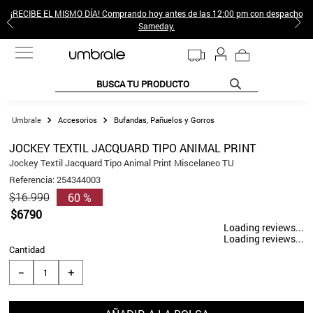
¡RECIBE EL MISMO DÍA! Comprando hoy antes de las 12:00 pm con despacho
Sameday.
BUSCA TU PRODUCTO
TÉRMINOS MÁS BUSCADOS
Accesorios
Bufandas, Pañuelos y Gorros
1
.
jeans pantalones
JOCKEY TEXTIL JACQUARD TIPO ANIMAL PRINT
2
.
sweter
Jockey Textil Jacquard Tipo Animal Print Miscelaneo TU
Referencia
:
254344003
3
.
gamulan
60 %
$
16
.
990
4
.
poleras mujer
$
6790
Loading reviews...
5
.
botas
Loading reviews...
Cantidad
6
.
botin
＋
－
7
.
cafe
8
.
collar