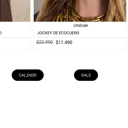
Umbrale
D
JOCKEY DE ECOCUERO
$
11
.
490
$
22
.
990
CALZADO
SALE