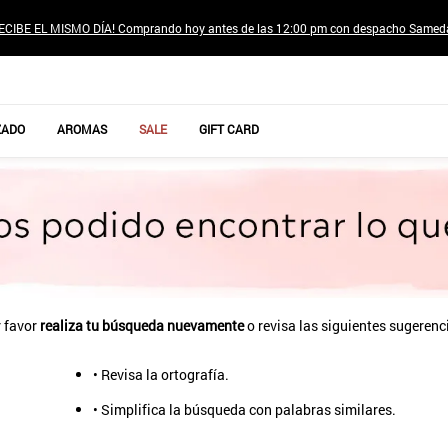
ECIBE EL MISMO DÍA! Comprando hoy antes de las 12:00 pm con despacho Samed
TÉRMINOS MÁS BUSCADOS
ZADO
AROMAS
SALE
GIFT CARD
1
.
jeans pantalones
2
.
poleras mujer
3
.
sweter
4
.
gamulan
5
.
botas
6
.
botin
 favor
realiza tu búsqueda nuevamente
o revisa las siguientes sugerenc
7
.
cafe
• Revisa la ortografía.
8
.
collar
• Simplifica la búsqueda con palabras similares.
9
.
aros