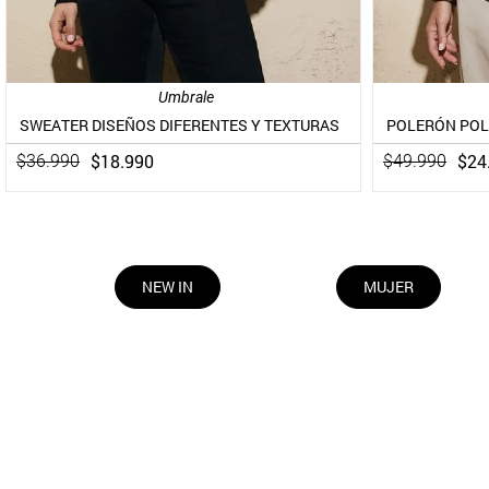
Umbrale
SWEATER DISEÑOS DIFERENTES Y TEXTURAS
$
18
.
990
$
24
$
36
.
990
$
49
.
990
NEW IN
MUJER