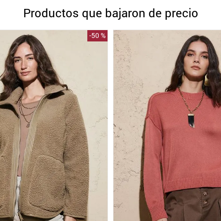
10
.
blanco
Productos que bajaron de precio
-
50 %