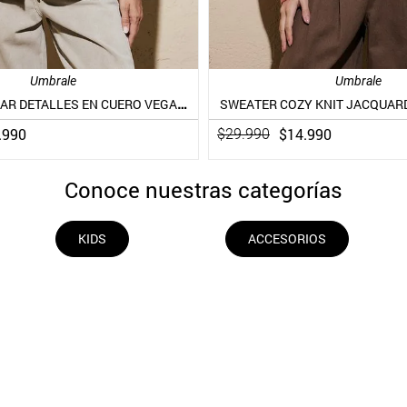
Umbrale
Umbrale
POLERÓN POLAR DETALLES EN CUERO VEGANO
SWEATER COZY KNIT JACQUAR
.
990
$
14
.
990
$
29
.
990
Conoce nuestras categorías
KIDS
ACCESORIOS