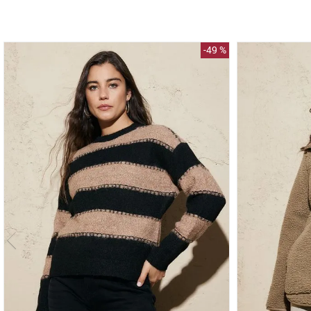
-
49 %