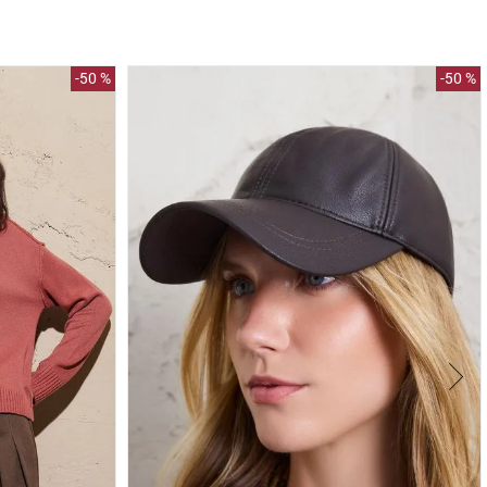
-
50 %
-
50 %