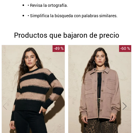
• Revisa la ortografía.
9
.
aros
• Simplifica la búsqueda con palabras similares.
10
.
blanco
Productos que bajaron de precio
-
49 %
-
60 %