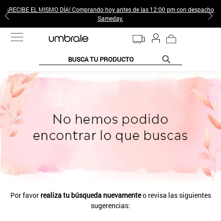
¡RECIBE EL MISMO DÍA! Comprando hoy antes de las 12:00 pm con despacho
Sameday.
BUSCA TU PRODUCTO
TÉRMINOS MÁS BUSCADOS
1
.
jeans pantalones
2
.
sweter
3
.
poleras mujer
4
.
gamulan
5
.
botas
6
.
botin
Por favor
realiza tu búsqueda nuevamente
o revisa las siguientes
7
.
cafe
sugerencias:
8
.
collar