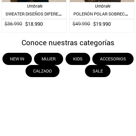
Umbrale
Umbrale
SWEATER DISEÑOS DIFERENTES Y TEXTURAS
POLERÓN POLAR SOBRECAMISA ELASTICADA CON EFECTO DESGASTADO
$
18
.
990
$
19
.
990
$
36
.
990
$
49
.
990
Conoce nuestras categorías
NEW IN
MUJER
KIDS
ACCESORIOS
CALZADO
SALE