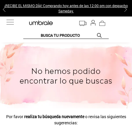
¡RECIBE EL MISMO DÍA! Comprando hoy antes de las 12:00 pm con despacho
Sameday.
BUSCA TU PRODUCTO
TÉRMINOS MÁS BUSCADOS
1
.
jeans pantalones
2
.
poleras mujer
3
.
sweter
4
.
gamulan
5
.
botas
6
.
botin
Por favor
realiza tu búsqueda nuevamente
o revisa las siguientes
7
.
cafe
sugerencias:
8
.
collar