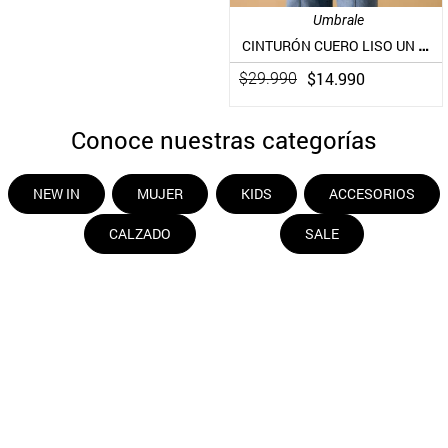
Umbrale
CINTURÓN CUERO LISO UN COLOR PIEL
$
14
.
990
$
29
.
990
Conoce nuestras categorías
NEW IN
MUJER
KIDS
ACCESORIOS
CALZADO
SALE