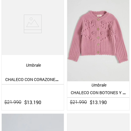
Umbrale
CHALECO CON CORAZONES EN RELIEVE
Umbrale
CHALECO CON BOTONES Y FLORES CROCHET
$
13
.
190
$
13
.
190
$
21
.
990
$
21
.
990