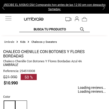
¡RECIBE EL MISMO DÍA! Comprando hoy antes de las 12:00 pm con despacho
Sameday.
BUSCA TU PRODUCTO
TÉRMINOS MÁS BUSCADOS
Kids
Chalecos y Sweaters
1
.
jeans pantalones
CHALECO CHENILLE CON BOTONES Y FLORES
BORDADAS
2
.
sweter
Chaleco Chenille Con Botones Y Flores Bordadas Azul 4A
3
.
poleras mujer
UMBRALE
Referencia
:
254510008
4
.
gamulan
50 %
$
21
.
990
5
.
botas
$
10
.
990
Loading reviews...
6
.
botin
Loading reviews...
Color
7
.
cafe
8
.
collar