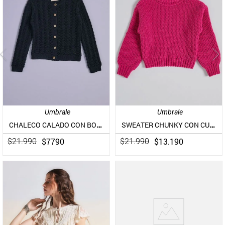
Umbrale
Umbrale
CHALECO CALADO CON BOTONES
SWEATER CHUNKY CON CUELLO TORTUGA
$
7790
$
13
.
190
$
21
.
990
$
21
.
990