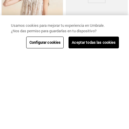
Usamos cookies para mejorar tu experiencia en Umbrale.
¿Nos das permiso para guardarlas en tu dispositivo?
Umbrale
Configurar cookies
Aceptar todas las cookies
CHALECO CERRADO CALADO NIÑA
Umbrale
CHALECO CHENILLE CUELLO V Y FLORES BORDADAS
$
7790
$
10
.
990
$
21
.
990
$
21
.
990