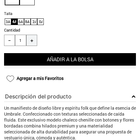
9
.
aros
Talla
10
.
blanco
3A
4A
6A
8A
12A
10A
Cantidad
＋
－
AÑADIR A LA BOLSA
Agregar a mis Favoritos
Descripción del producto
Un manifiesto de diseño libre y espíritu folk que define la esencia de
Umbrale. Confeccionado con texturas seleccionadas de caída
fluida. Este exclusivo modelo chaleco chenille con botones y flores
bordadas combina hilados premium y una materialidad
seleccionada de alta durabilidad para asegurar una propuesta de
vestuario única, cómoda y auténtica.