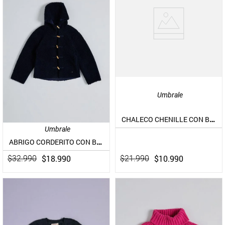
Umbrale
CHALECO CHENILLE CON BOTONES Y FLORES BORDADAS
Umbrale
ABRIGO CORDERITO CON BOTONES DE MONTGOMEY
$
10
.
990
$
18
.
990
$
21
.
990
$
32
.
990