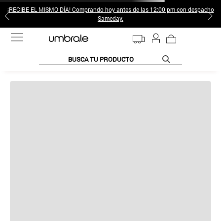
¡RECIBE EL MISMO DÍA! Comprando hoy antes de las 12:00 pm con despacho
Sameday.
BUSCA TU PRODUCTO
TÉRMINOS MÁS BUSCADOS
1
.
jeans pantalones
2
.
gamulan
3
.
sweter
4
.
botas
5
.
poleras mujer
6
.
botin
7
.
cafe
8
.
collar