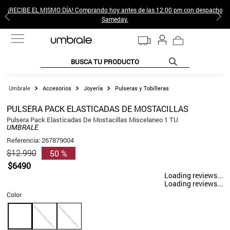
¡RECIBE EL MISMO DÍA! Comprando hoy antes de las 12:00 pm con despacho
Sameday.
BUSCA TU PRODUCTO
TÉRMINOS MÁS BUSCADOS
Accesorios
Joyería
Pulseras y Tobilleras
1
.
jeans pantalones
PULSERA PACK ELASTICADAS DE MOSTACILLAS
2
.
sweter
Pulsera Pack Elasticadas De Mostacillas Miscelaneo 1 TU
UMBRALE
3
.
poleras mujer
Referencia
:
267879004
50 %
$
12
.
990
4
.
gamulan
$
6490
5
.
botas
Loading reviews...
Loading reviews...
6
.
botin
Color
7
.
cafe
8
.
collar