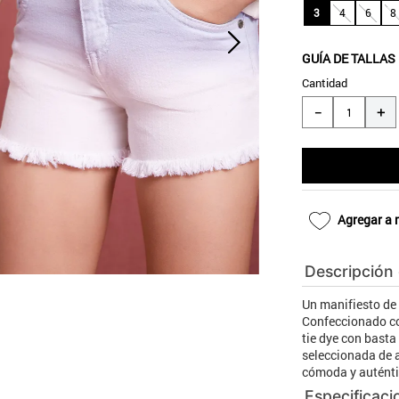
10
.
blanco
3
4
6
8
GUÍA DE TALLAS
Cantidad
＋
－
Agregar a 
Descripción
Un manifiesto de 
Confeccionado co
tie dye con bast
seleccionada de a
cómoda y auténti
Especificaci