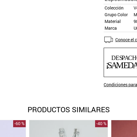
Colección
V
Grupo Color
M
Material
9
Marca
U
Conoce el c
Condiciones para
PRODUCTOS SIMILARES
-
60 %
-
40 %