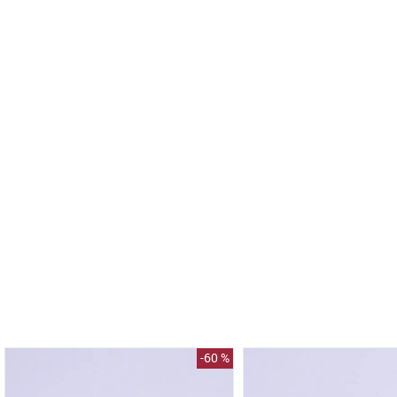
-
60 %