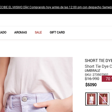
ECIBE EL MISMO DÍA! Comprando hoy antes de las 12:00 pm con despacho Samed
TÉRMINOS MÁS BUSCADOS
ZADO
AROMAS
SALE
GIFT CARD
1
.
jeans pantalones
2
.
sweter
3
.
poleras mujer
SHORT TIE DY
4
.
gamulan
Short Tie Dye 
UMBRALE
5
.
botas
SKU
:
273507002
70
$
16
.
990
6
.
botin
$
5090
7
.
cafe
8
.
collar
9
.
aros