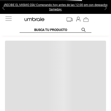
¡RECIBE EL MISMO DÍA! Comprando hoy antes de las 12:00 pm con despacho
Sameday.
BUSCA TU PRODUCTO
Por favor
realiza tu búsqueda nuevamente
o revisa las siguientes
sugerencias: