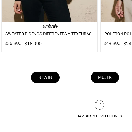
Umbrale
SWEATER DISEÑOS DIFERENTES Y TEXTURAS
$
18
.
990
$
24
$
36
.
990
$
49
.
990
NEW IN
MUJER
CAMBIOS Y DEVOLUCIONES