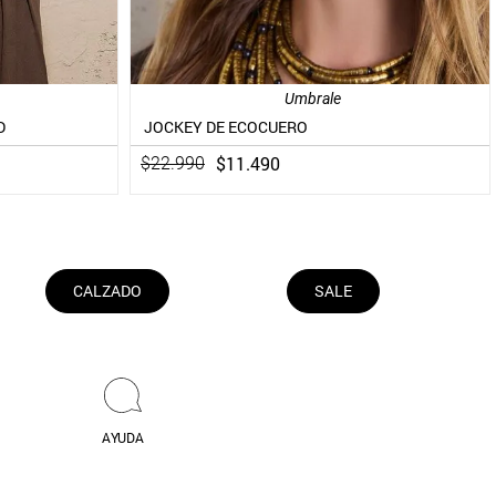
Umbrale
D
JOCKEY DE ECOCUERO
$
11
.
490
$
22
.
990
CALZADO
SALE
AYUDA