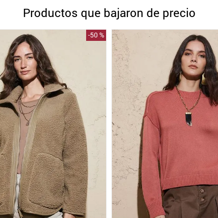
10
.
blanco
Productos que bajaron de precio
-
50 %