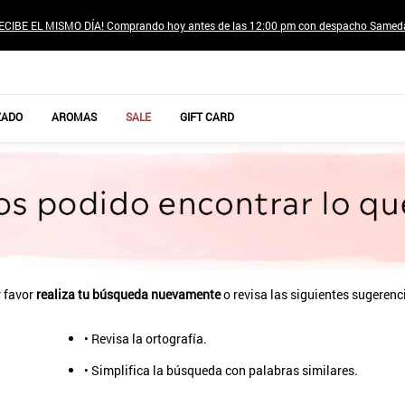
ECIBE EL MISMO DÍA! Comprando hoy antes de las 12:00 pm con despacho Samed
TÉRMINOS MÁS BUSCADOS
ZADO
AROMAS
SALE
GIFT CARD
1
.
jeans pantalones
2
.
poleras mujer
3
.
sweter
4
.
gamulan
5
.
botas
6
.
botin
 favor
realiza tu búsqueda nuevamente
o revisa las siguientes sugerenc
7
.
cafe
• Revisa la ortografía.
8
.
collar
• Simplifica la búsqueda con palabras similares.
9
.
aros