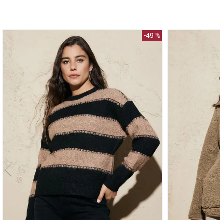
-
49 %