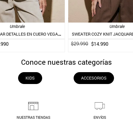
Umbrale
Umbrale
POLERÓN POLAR DETALLES EN CUERO VEGANO
SWEATER COZY KNIT JACQUAR
.
990
$
14
.
990
$
29
.
990
Conoce nuestras categorías
KIDS
ACCESORIOS
NUESTRAS TIENDAS
ENVÍOS