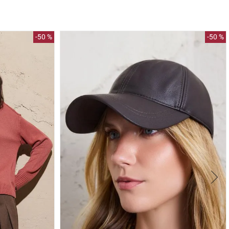
-
50 %
-
50 %