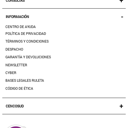
+
CONSULTAS
MUJER
KIDS
MIS PEDIDOS
-
INFORMACIÓN
ACCESORIOS
SEGUIR MI PEDIDO
CALZADO
CENTRO DE AYUDA
DESCARGA TU BOLETA AQUÍ
SALE
POLÍTICA DE PRIVACIDAD
MIS FAVORITOS
TÉRMINOS Y CONDICIONES
GUÍA DE TALLAS
DESPACHO
CONTACTANOS
GARANTÍA Y DEVOLUCIONES
TIENDAS
NEWSLETTER
PREGUNTAS FRECUENTES
CYBER
BASES LEGALES RULETA
CÓDIGO DE ÉTICA
+
CENCOSUD
TARJETA CENCOSUD
SEGURO CENCOSUD