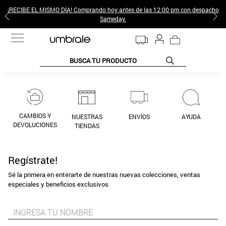
¡RECIBE EL MISMO DÍA! Comprando hoy antes de las 12:00 pm con despacho
Sameday.
BUSCA TU PRODUCTO
TÉRMINOS MÁS BUSCADOS
1
.
jeans pantalones
2
.
sweter
CAMBIOS Y
NUESTRAS
ENVÍOS
AYUDA
DEVOLUCIONES
TIENDAS
3
.
poleras mujer
4
.
gamulan
Regístrate!
5
.
botas
Sé la primera en enterarte de nuestras nuevas colecciones, ventas
especiales y beneficios exclusivos
6
.
botin
7
.
cafe
8
.
collar