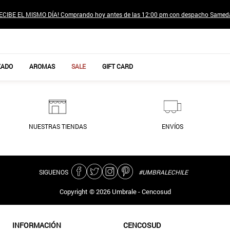
ECIBE EL MISMO DÍA! Comprando hoy antes de las 12:00 pm con despacho Samed
TÉRMINOS MÁS BUSCADOS
ZADO
AROMAS
SALE
GIFT CARD
1
.
jeans pantalones
2
.
sweter
3
.
gamulan
NUESTRAS TIENDAS
ENVÍOS
4
.
poleras mujer
5
.
botas
6
.
botin
SIGUENOS
#UMBRALECHILE
7
.
cafe
Copyright ©
2026
Umbrale - Cencosud
8
.
collar
9
.
aros
INFORMACIÓN
CENCOSUD