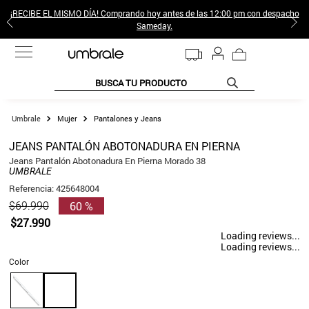
¡RECIBE EL MISMO DÍA! Comprando hoy antes de las 12:00 pm con despacho
Sameday.
BUSCA TU PRODUCTO
TÉRMINOS MÁS BUSCADOS
Mujer
Pantalones y Jeans
1
.
jeans pantalones
JEANS PANTALÓN ABOTONADURA EN PIERNA
2
.
poleras mujer
Jeans Pantalón Abotonadura En Pierna Morado 38
UMBRALE
3
.
sweter
Referencia
:
425648004
60 %
$
69
.
990
4
.
gamulan
$
27
.
990
5
.
botas
Loading reviews...
Loading reviews...
6
.
botin
Color
7
.
cafe
8
.
collar