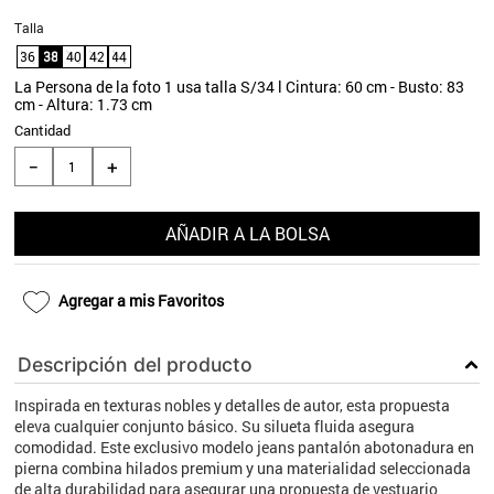
9
.
aros
Talla
36
38
40
42
44
10
.
blanco
La Persona de la foto 1 usa talla S/34 l Cintura: 60 cm - Busto: 83
cm - Altura: 1.73 cm
Cantidad
＋
－
AÑADIR A LA BOLSA
Agregar a mis Favoritos
Descripción del producto
Inspirada en texturas nobles y detalles de autor, esta propuesta
eleva cualquier conjunto básico. Su silueta fluida asegura
comodidad. Este exclusivo modelo jeans pantalón abotonadura en
pierna combina hilados premium y una materialidad seleccionada
de alta durabilidad para asegurar una propuesta de vestuario