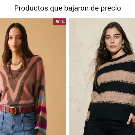
10
.
blanco
Productos que bajaron de precio
-
50 %