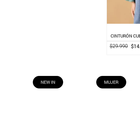
CINTURÓN CUE
$
14
$
29
.
990
NEW IN
MUJER