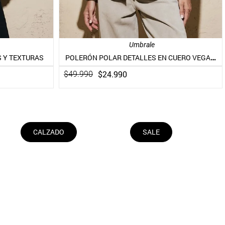
Umbrale
POLERÓN POLAR DETALLES EN CUERO VEGANO
 Y TEXTURAS
$
24
.
990
$
49
.
990
CALZADO
SALE