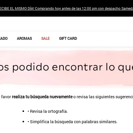
ECIBE EL MISMO DÍA! Comprando hoy antes de las 12:00 pm con despacho Samed
TÉRMINOS MÁS BUSCADOS
ZADO
AROMAS
SALE
GIFT CARD
1
.
jeans pantalones
2
.
poleras mujer
3
.
sweter
4
.
gamulan
5
.
botas
6
.
botin
 favor
realiza tu búsqueda nuevamente
o revisa las siguientes sugerenc
7
.
cafe
• Revisa la ortografía.
8
.
collar
• Simplifica la búsqueda con palabras similares.
9
.
aros