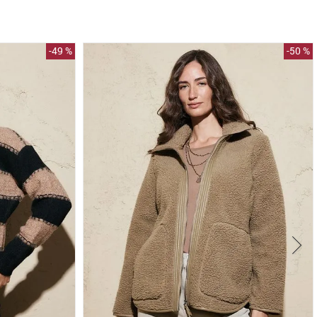
-
49 %
-
50 %