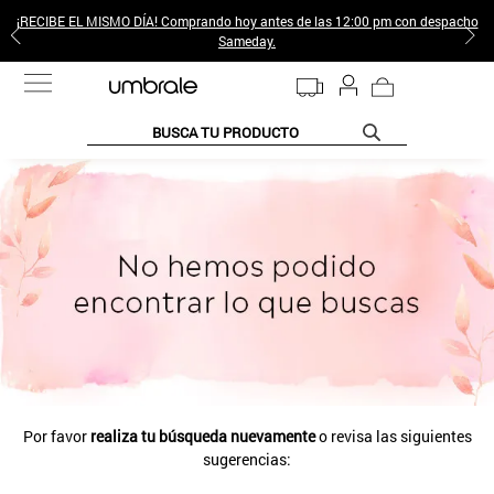
¡RECIBE EL MISMO DÍA! Comprando hoy antes de las 12:00 pm con despacho
Sameday.
BUSCA TU PRODUCTO
TÉRMINOS MÁS BUSCADOS
1
.
jeans pantalones
2
.
sweter
3
.
gamulan
4
.
poleras mujer
5
.
botas
6
.
botin
Por favor
realiza tu búsqueda nuevamente
o revisa las siguientes
7
.
cafe
sugerencias:
8
.
collar