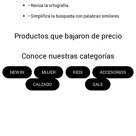
• Revisa la ortografía.
9
.
aros
• Simplifica la búsqueda con palabras similares.
10
.
blanco
Productos que bajaron de precio
Conoce nuestras categorías
NEW IN
MUJER
KIDS
ACCESORIOS
CALZADO
SALE