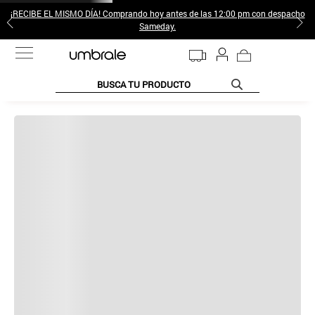
¡RECIBE EL MISMO DÍA! Comprando hoy antes de las 12:00 pm con despacho
Sameday.
BUSCA TU PRODUCTO
TÉRMINOS MÁS BUSCADOS
1
.
jeans pantalones
2
.
poleras mujer
3
.
sweter
4
.
gamulan
5
.
botas
6
.
botin
7
.
cafe
8
.
collar