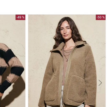
-
49 %
-
50 %