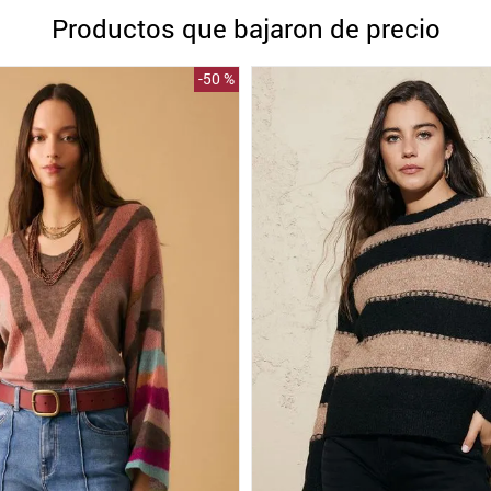
10
.
blanco
Productos que bajaron de precio
-
50 %