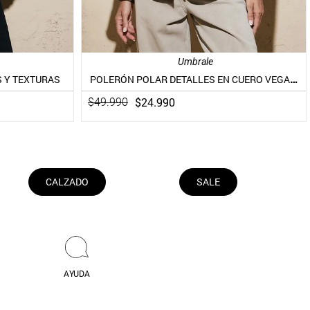
Umbrale
POLERÓN POLAR DETALLES EN CUERO VEGANO
 Y TEXTURAS
$
24
.
990
$
49
.
990
CALZADO
SALE
AYUDA