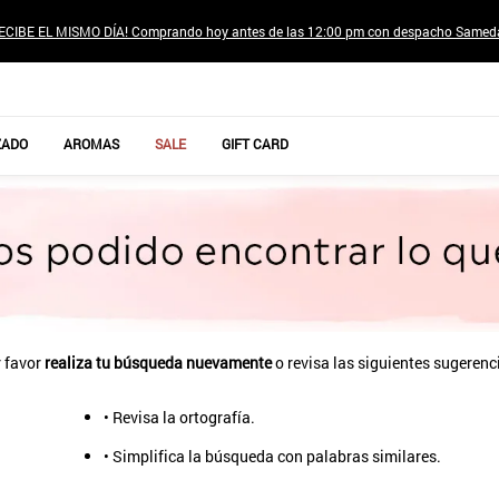
ECIBE EL MISMO DÍA! Comprando hoy antes de las 12:00 pm con despacho Samed
TÉRMINOS MÁS BUSCADOS
ZADO
AROMAS
SALE
GIFT CARD
1
.
jeans pantalones
2
.
poleras mujer
3
.
sweter
4
.
gamulan
5
.
botas
6
.
botin
 favor
realiza tu búsqueda nuevamente
o revisa las siguientes sugerenc
7
.
cafe
• Revisa la ortografía.
8
.
collar
• Simplifica la búsqueda con palabras similares.
9
.
aros