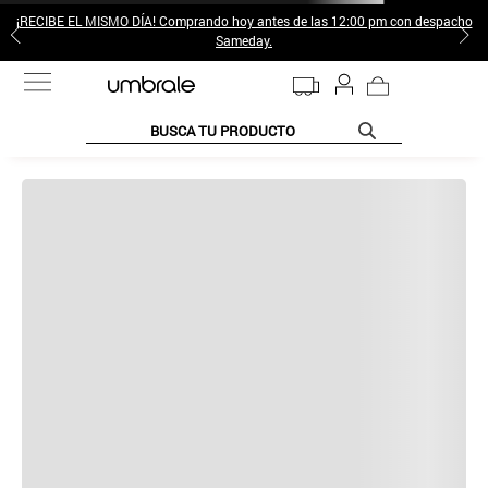
¡RECIBE EL MISMO DÍA! Comprando hoy antes de las 12:00 pm con despacho
Sameday.
BUSCA TU PRODUCTO
Por favor
realiza tu búsqueda nuevamente
o revisa las siguientes
sugerencias: