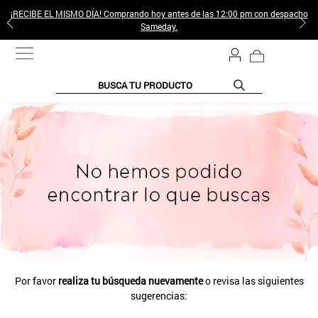
¡RECIBE EL MISMO DÍA! Comprando hoy antes de las 12:00 pm con despacho
Sameday.
BUSCA TU PRODUCTO
TÉRMINOS MÁS BUSCADOS
1
.
jeans pantalones
2
.
sweter
3
.
poleras mujer
4
.
gamulan
5
.
botas
6
.
botin
Por favor
realiza tu búsqueda nuevamente
o revisa las siguientes
7
.
cafe
sugerencias:
8
.
collar