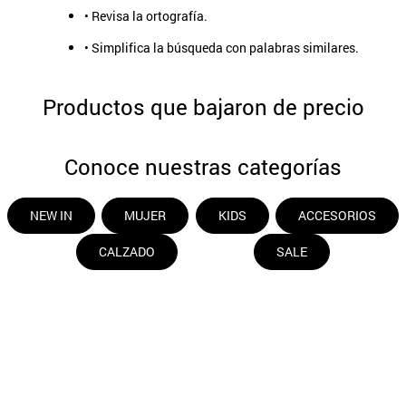
• Revisa la ortografía.
9
.
aros
• Simplifica la búsqueda con palabras similares.
10
.
blanco
Productos que bajaron de precio
Conoce nuestras categorías
NEW IN
MUJER
KIDS
ACCESORIOS
CALZADO
SALE