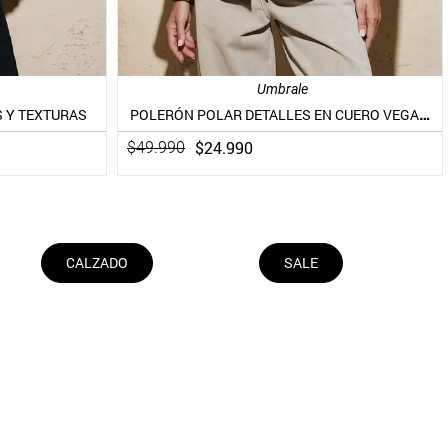
Umbrale
POLERÓN POLAR DETALLES EN CUERO VEGANO
 Y TEXTURAS
$
24
.
990
$
49
.
990
CALZADO
SALE