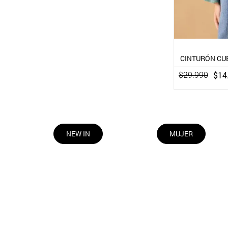
CINTURÓN CUE
$
14
$
29
.
990
NEW IN
MUJER