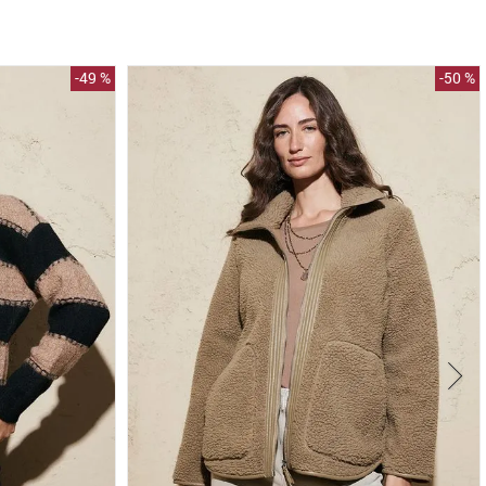
-
49 %
-
50 %