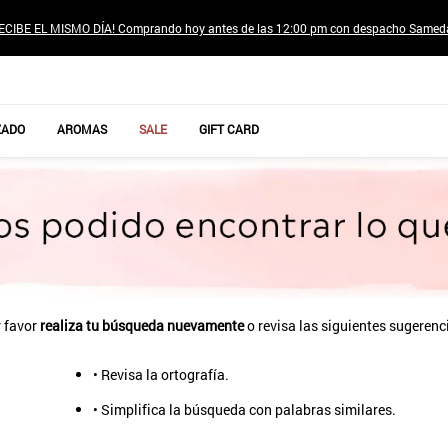
ECIBE EL MISMO DÍA! Comprando hoy antes de las 12:00 pm con despacho Samed
TÉRMINOS MÁS BUSCADOS
ZADO
AROMAS
SALE
GIFT CARD
1
.
jeans pantalones
2
.
poleras mujer
3
.
sweter
4
.
gamulan
5
.
botas
6
.
botin
 favor
realiza tu búsqueda nuevamente
o revisa las siguientes sugerenc
7
.
cafe
• Revisa la ortografía.
8
.
collar
• Simplifica la búsqueda con palabras similares.
9
.
aros