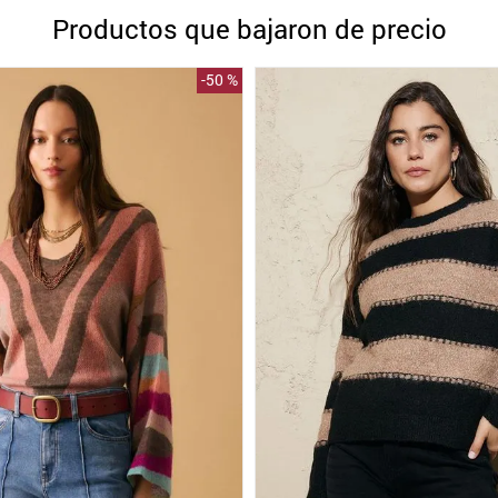
10
.
blanco
Productos que bajaron de precio
-
50 %