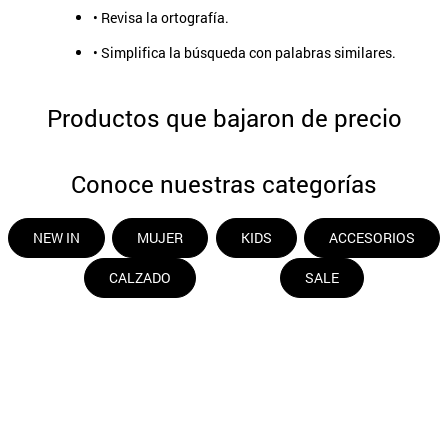
• Revisa la ortografía.
9
.
aros
• Simplifica la búsqueda con palabras similares.
10
.
blanco
Productos que bajaron de precio
Conoce nuestras categorías
NEW IN
MUJER
KIDS
ACCESORIOS
CALZADO
SALE