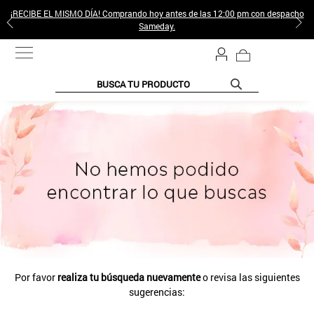
¡RECIBE EL MISMO DÍA! Comprando hoy antes de las 12:00 pm con despacho
Sameday.
BUSCA TU PRODUCTO
TÉRMINOS MÁS BUSCADOS
1
.
jeans pantalones
2
.
sweter
3
.
poleras mujer
4
.
gamulan
5
.
botas
6
.
botin
Por favor
realiza tu búsqueda nuevamente
o revisa las siguientes
7
.
cafe
sugerencias:
8
.
collar