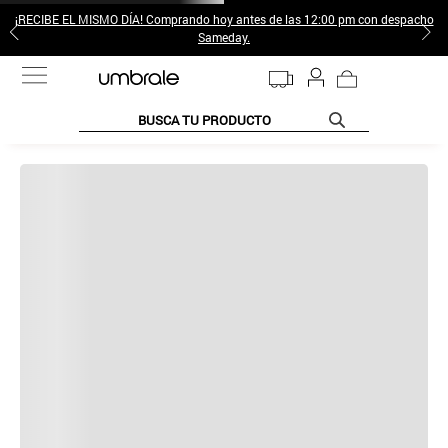
¡RECIBE EL MISMO DÍA! Comprando hoy antes de las 12:00 pm con despacho
Sameday.
BUSCA TU PRODUCTO
TÉRMINOS MÁS BUSCADOS
1
.
jeans pantalones
2
.
poleras mujer
3
.
sweter
4
.
gamulan
5
.
botas
6
.
botin
7
.
cafe
8
.
collar