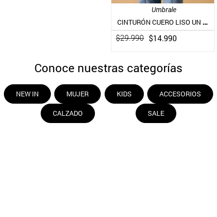
Umbrale
CINTURÓN CUERO LISO UN COLOR PIEL
$
14
.
990
$
29
.
990
Conoce nuestras categorías
NEW IN
MUJER
KIDS
ACCESORIOS
CALZADO
SALE