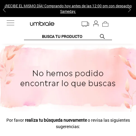
¡RECIBE EL MISMO DÍA! Comprando hoy antes de las 12:00 pm con despacho
Sameday.
BUSCA TU PRODUCTO
TÉRMINOS MÁS BUSCADOS
1
.
jeans pantalones
2
.
poleras mujer
3
.
sweter
4
.
gamulan
5
.
botas
6
.
botin
Por favor
realiza tu búsqueda nuevamente
o revisa las siguientes
7
.
cafe
sugerencias:
8
.
collar